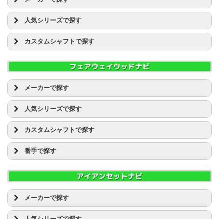
PXG [14]
BALDO(バルド) [1]
RAZZLE DAZZLE(ラズルダズル) [1]
人気シリーズで探す
PXG [1]
RODDIO(ロッディオ) [1]
その他 [1]
キャロウェイ EPIC
RomaRo(ロマロ) [4]
カスタムシャフトで探す
キャロウェイ [46]
キャロウェイ ROGUE(ローグ）
TECH PLUS [1]
クリーブランド [1]
キャロウェイ X HOT
Basileus(バシレウス)
USアスリート [2]
コブラ [4]
キャロウェイ X2 HOT
Crime of Angel(クライムオブエンジェル)
WOSS [1]
タイトリスト [13]
タイトリスト 913
ワクチンコンポ
Waoww [2]
ダンロップ [53]
タイトリスト 915
Lanakira Kanaloa
メーカーで探す
Yes! [3]
ツアーチャンプ [1]
タイトリスト 917
REVE
advisor [1]
BALDO(バルド) [1]
テーラーメイド [48]
タイトリスト VG3
TRPX(トリプルX)
人気シリーズで探す
その他 [3]
GTDゴルフプロダクト [1]
ナイキ [2]
ダイワ(グローブライド） ONOFF
UST マミヤ ATTAS
三浦技研 [2]
TECH PLUS [1]
キャロウェイ EPIC
ピン [6]
ダンロップ ゼクシオ(XXIO)
UST マミヤ DAAAS
カスタムシャフトで探す
イオンスポーツ [2]
USアスリート [2]
キャロウェイ ROGUE(ローグ）
ブリヂストン [26]
ダンロップ スリクソン(SRIXON)
UST マミヤ AUGA
エポンゴルフ(EPON) [3]
Waoww [1]
キャロウェイ X HOT
Basileus(バシレウス)
プロギア [8]
テーラーメイド ロケットボールズ(ROCKET BALLZ)
ツアーAD BB
オデッセイ [30]
番手で探す
キャロウェイ [28]
キャロウェイ X2 HOT
Crime of Angel(クライムオブエンジェル)
ホンマ [7]
テーラーメイド GLOIRE(グローレ)
ツアーAD DI
カムイ [3]
コブラ [2]
タイトリスト 913
ワクチンコンポ
2W
マルマン [4]
テーラーメイド Mシリーズ
ツアーAD DJ
キャスコ [2]
タイトリスト [5]
タイトリスト 915
Lanakira Kanaloa
3W
ミズノ [3]
テーラーメイド SLDR
ツアーAD EV
キャロウェイ [129]
ダンロップ [63]
タイトリスト 917
REVE
4W
ムジーク(muziik) [1]
ナイキ VAPOR(ヴェイパー)
ツアーAD GP
クリーブランド [17]
ツアーチャンプ [1]
タイトリスト VG3
TRPX(トリプルX)
5W
ヤマハ [16]
メーカーで探す
ピン G30
ツアーAD GT
コブラ [10]
テーラーメイド [18]
ダイワ(グローブライド） ONOFF
UST マミヤ ATTAS
7W
ヨネックス [2]
ピン G400
ツアーAD IZ
BALDO(バルド) [2]
タイトリスト [52]
ナイキ [1]
ダンロップ ゼクシオ(XXIO)
UST マミヤ DAAAS
9W
リョーマ(RYOMA) ゴルフ [2]
ピン G410
人気シリーズで探す