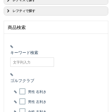
レディスで探す
)
ABROAD(アブロード)
ミズノ JPX
オデッセイ TOULON(トゥーロン)
AFD
ミズノ MP
ドライバー
オデッセイ Toe Up(トゥ アップ)
レフティで探す
AXIS GOLF(アクシスゴルフ)
ヤマハ インプレス
フェアウェイウッド
オデッセイ VERSA(ヴァーサ)
BALDO(バルド)
ヤマハ RMX(リミックス)
ユーティリティー
ドライバー
オデッセイ WORKS(ワークス)
BENOCK(ベノック)
ヨネックス EZONE
アイアンセット
フェアウェイウッド
オデッセイ ブラックシリーズ
商品検索
BIRTH(バース)
ウェッジ
ユーティリティー
オデッセイ ホワイト アイス
BUDDY
パター
アイアンセット
オデッセイ ホワイト ホット
DOCUS(ドゥーカス)
フルセット
ウェッジ
オデッセイ ホワイト スチール
EDEL(イーデル)
ハーフセット
パター
オデッセイ ミルドコレクション
EMILLID BAHAMA
オデッセイ トライホット
キーワード検索
FREIHEIT(フライハイト)
オデッセイ 2-Ball
FUSO DREAM(フソードリーム)
searchfilter_pro
タイトリスト スコッティ・キャメロン
Golden Ratio(ゴールデンレシオ)
テーラーメイド GHOST
GTDゴルフプロダクト
テーラーメイド スパイダー
J BEAM
テーラーメイド TP コレクション
ゴルフクラブ
Jean-Baptiste(ジャンバティスト)
テーラーメイド ロッサ
KNS
プロギア シルバーブレード
KRONOS(クロノス)
男性 右利き
ピン CADENCE(ケーデンス)
METALFACTORY
ピン SIGMA
MIRAI(ミライ)
男性 左利き
ピン VAULT
Modart(モダート)
ピン スコッツデール
女性 右利き
NUD