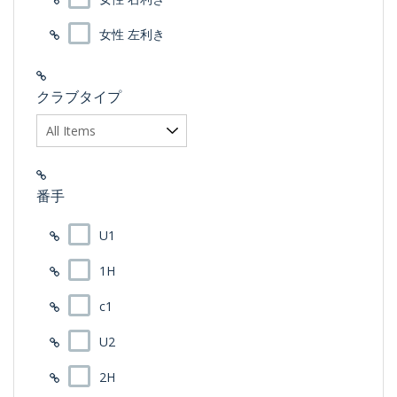
ピン アンサー
Piretti(ピレッティ)
ピン ZING
女性 左利き
PORTWIKK(ポートウィック)
PXG
RADIUS(ラディウス)
RAZZLE DAZZLE(ラズルダズル)
クラブタイプ
REVE(レーブ)
RJベティナルディ
RODDIO(ロッディオ)
RomaRo(ロマロ)
SYB
番手
TAKEHIKO ODA(オダ)
TRPX(トリプルX)
U1
Zodia
アキラ
1H
イオンスポーツ
ウィットラム･ゴルフ
c1
エポンゴルフ(EPON)
カムイ
U2
グランディスタ
グランプリ
2H
クレイジー