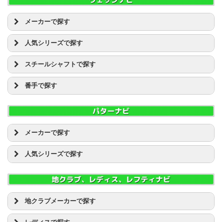
ミズノ JPX
Speeder 661 エボリューション
ピン [8]
KURO KAGE XM
ダイワ(グローブライド） ONOFF
NSプロ 950GH
U3
ブリヂストン JGR
ミズノ MP CRAFT
Speeder 757 エボリューション
ブリヂストン [8]
KURO KAGE XT
ダンロップ ゼクシオ(XXIO)
NSプロ MODUS3 TOUR105
U4
ブリヂストン TOUR B
メーカーで探す
ヤマハ インプレス
FUBUKI V
プロギア [1]
TENSEI CK PRO
ダンロップ スリクソン(SRIXON)
NSプロ MODUS3 TOUR120
U5
ブリヂストン PHYZ(ファイズ)
ヤマハ RMX(リミックス)
FUBUKI AT
RAZZLE DAZZLE(ラズルダズル) [1]
ミズノ [4]
ディアマナ BF
テーラーメイド ロケットボールズ(ROCKET BALLZ)
NSプロ MODUS3 TOUR125
U6
ブリヂストン ツアーステージ X ブレード
人気シリーズで探す
ヨネックス EZONE
FUBUKI J
RomaRo(ロマロ) [1]
ヤマハ [3]
ディアマナ DF
テーラーメイド GLOIRE(グローレ)
NSプロ ZELOS
U7
ブリヂストン ツアーステージ VIQ
FUBUKI K
WOSS [1]
キャスコ ドルフィン
ロイヤルコレクション [2]
ディアマナ RF
テーラーメイド Mシリーズ
プロジェクトX
プロギア egg
スチールシャフトで探す
FUBUKI ZT
三浦技研 [1]
キャロウェイ JAWS
ディアマナ ZF
テーラーメイド SLDR
ライフル
プロギア RS
FUBUKI α
カムイ [3]
キャロウェイ MACK DADDY
D/G
ディアマナ B
ナイキ VAPOR(ヴェイパー)
ホンマ BERES
番手で探す
KURO KAGE XD
キャスコ [1]
クリーブランド RTX
D/G ツアーイシュー
ディアマナ R
ピン G30
ホンマ TOUR WORLD(ツアーワールド)
KURO KAGE XM
キャロウェイ [17]
クリーブランド スマートソール
KBS
PW
ディアマナ W
ピン G400
ホンマ Be ZEAL(ビジール)
KURO KAGE XT
クリーブランド [16]
タイトリスト ボーケイ
NSプロ 850GH
AW
ディアマナX X
ピン G410
マルマン シャトル
TENSEI CK PRO
コブラ [3]
ピン GLIDE(グライド)
NSプロ 950GH
SW
ブリヂストン JGR
マルマン マジェスティ
ディアマナ BF
タイトリスト [32]
ピン TOUR GORGE
NSプロ MODUS3 TOUR105
LW
ブリヂストン TOUR B
メーカーで探す
ミズノ JPX
ディアマナ DF
ダンロップ [1]
ブリヂストン TOUR B
NSプロ MODUS3 TOUR120
ブリヂストン PHYZ(ファイズ)
ミズノ MP
L.A.B. GOLF [2]
ディアマナ RF
テーラーメイド [15]
ブリヂストン ツアーステージ
NSプロ MODUS3 TOUR125
ブリヂストン ツアーステージ VIQ
人気シリーズで探す
ヤマハ インプレス
Yes! [3]
ディアマナ ZF
ピン [1]
ホンマ BERES
NSプロ ZELOS
プロギア egg
ヤマハ RMX(リミックス)
オデッセイ [30]
アクシネット ブルーズアイ
ディアマナ B
フォーティーン [19]
ホンマ TOUR WORLD(ツアーワールド)
プロジェクトX
プロギア RS
ヨネックス EZONE
ダンロップ [1]
オデッセイ EXO(エクソー)
ディアマナ R
ブリヂストン [5]
ミズノ MP
ライフル
ホンマ BERES
テーラーメイド [7]
オデッセイ METAL-X
ディアマナ W
マジェスティゴルフ(マルマン) [2]
ヤマハ インプレス
ホンマ TOUR WORLD(ツアーワールド)
ピン [3]
オデッセイ O-WORKS(オーワークス)
ディアマナX X
地クラブメーカーで探す
ミズノ [9]
ヤマハ RMX(リミックス)
ホンマ Be ZEAL(ビジール)
ブリヂストン [1]
オデッセイ STROKE LAB(ストロークラボ)
ヤマハ [3]
リンクス リンクス マジックマリガン(Magic Mulligan
A DESIGN GOLF
マルマン マジェスティ
オデッセイ TANK(タンク)