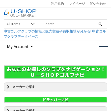
Skip
利用規約
マイページ
問い合わせ
to
content
U-SHOP Golf Market dev
中古ゴルフクラブ最大級！U-SHOPゴルフマーケット
中古ゴルフクラブの情報と販売実績や買取相場が分かる! 中古ゴル
フクラブデータベース
My Account
メーカーで探す
BALDO(バルド) [4]
EDEL(イーデル) [1]
GTDゴルフプロダクト [4]
L.A.B. GOLF [2]
メーカーで探す