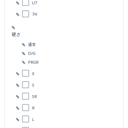
U7
7H
硬さ
通常
D/G
PRGR
X
S
SR
R
L