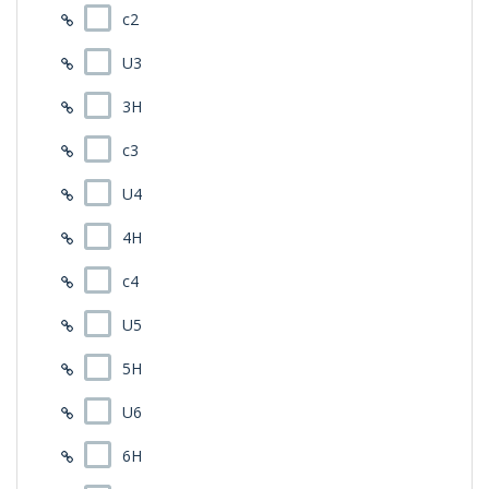
ジャスティック
c2
ジョージスピリッツ
デザインチューニング
U3
ピジョンゴルフ
フォーブス
3H
マスターズ
c3
マスダゴルフ
マックスソウル(MAX SOUL)
U4
ミステリー
ムジーク(muziik)
4H
リョーマ(RYOMA) ゴルフ
ルーツゴルフ(ゴーセン)
c4
ワークス ゴルフ
三浦技研
U5
5H
U6
6H