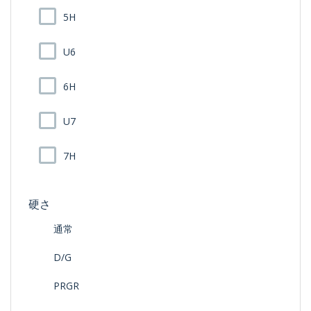
5H
U6
6H
U7
7H
硬さ
通常
D/G
PRGR