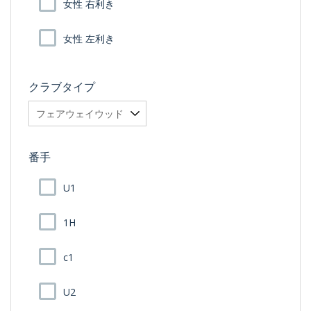
女性 右利き
女性 左利き
クラブタイプ
番手
U1
1H
c1
U2