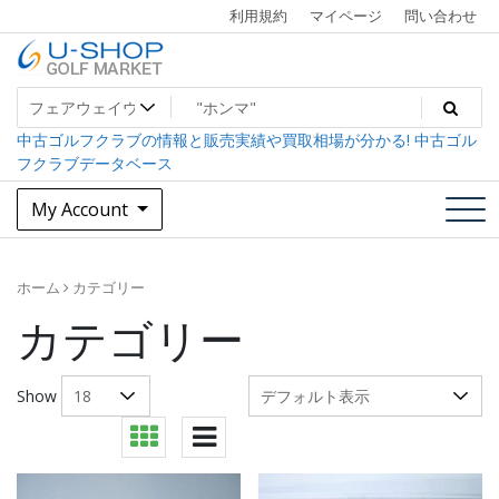
Skip
利用規約
マイページ
問い合わせ
to
content
中古ゴルフクラブ最大級！U-SHOPゴルフマーケット
U-SHOP Golf Market dev
中古ゴルフクラブの情報と販売実績や買取相場が分かる! 中古ゴル
フクラブデータベース
My Account
ホーム
カテゴリー
カテゴリー
Show