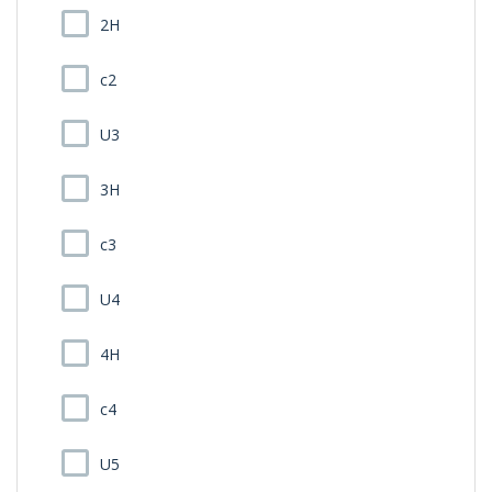
2H
c2
U3
3H
c3
U4
4H
c4
U5