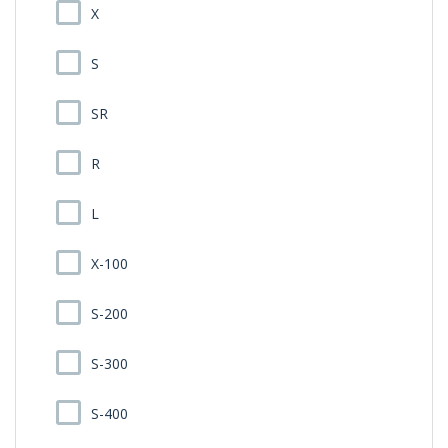
X
S
SR
R
L
X-100
S-200
S-300
S-400