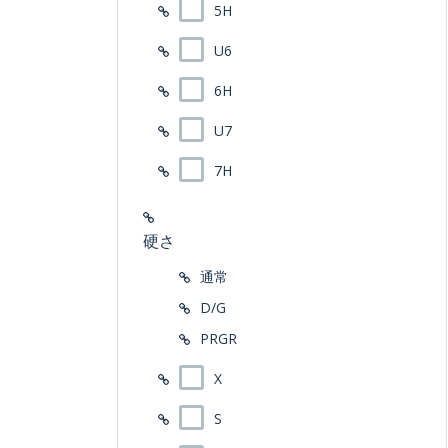
5H
U6
6H
U7
7H
硬さ
通常
D/G
PRGR
X
S