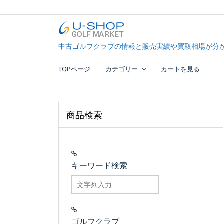
Skip
to
content
中古ゴルフクラブ最大級！U-SHOPゴルフマーケッ
U-SHOP Golf Market d
中古ゴルフクラブの情報と販売実績や買取相場が分か
TOPページ
カテゴリー
カートを見る
商品検索
キーワード検索
searchfilter_pro
ゴルフクラブ