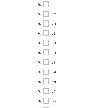
c1
U2
2H
c2
U3
3H
c3
U4
4H
c4
U5