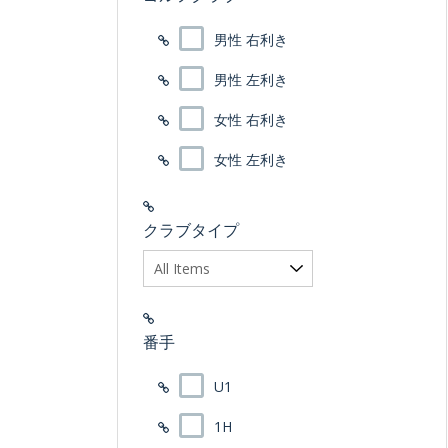
男性 右利き
男性 左利き
女性 右利き
女性 左利き
クラブタイプ
番手
U1
1H