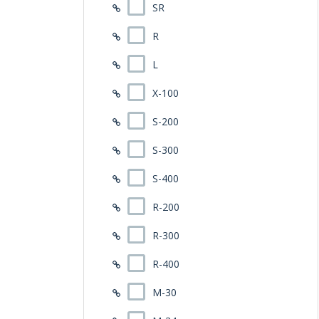
SR
R
L
X-100
S-200
S-300
S-400
R-200
R-300
R-400
M-30