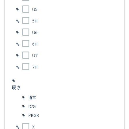
U5
5H
U6
6H
U7
7H
硬さ
通常
D/G
PRGR
X