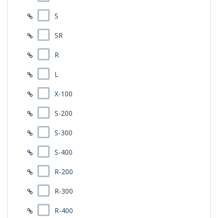
S
SR
R
L
X-100
S-200
S-300
S-400
R-200
R-300
R-400