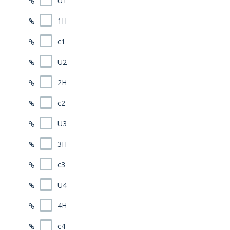
U1
1H
c1
U2
2H
c2
U3
3H
c3
U4
4H
c4