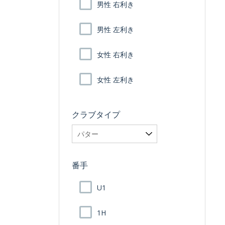
男性 右利き
男性 左利き
女性 右利き
女性 左利き
クラブタイプ
番手
U1
1H