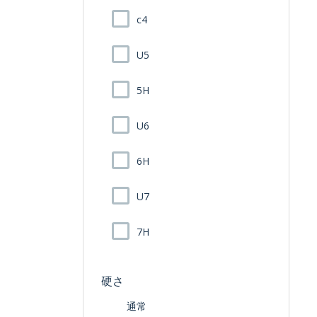
c4
U5
5H
U6
6H
U7
7H
硬さ
通常