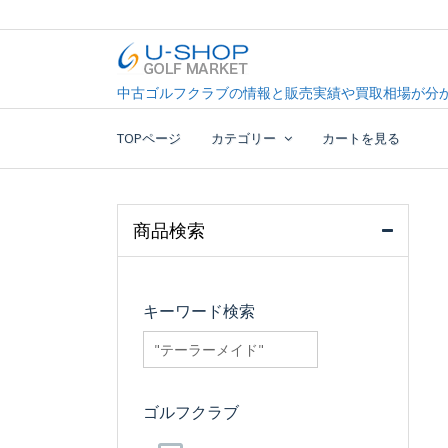
Skip
to
content
中古ゴルフクラブ最大級！U-SHOPゴルフマーケッ
U-SHOP Golf Market d
中古ゴルフクラブの情報と販売実績や買取相場が分か
TOPページ
カテゴリー
カートを見る
商品検索
キーワード検索
searchfilter_pro
ゴルフクラブ