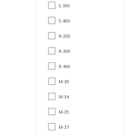
S-300
S-400
R-200
R-300
R-400
M-30
M-34
M-35
M-37