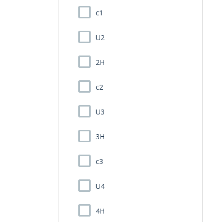
c1
U2
2H
c2
U3
3H
c3
U4
4H