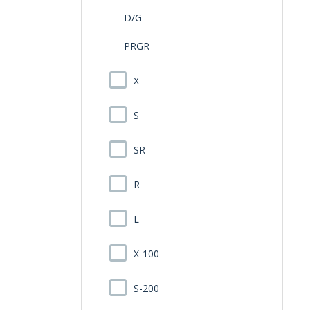
D/G
PRGR
X
S
SR
R
L
X-100
S-200