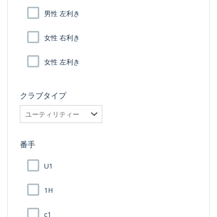
男性 左利き
女性 右利き
女性 左利き
クラブタイプ
番手
U1
1H
c1