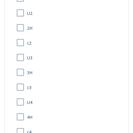
U2
2H
c2
U3
3H
c3
U4
4H
c4