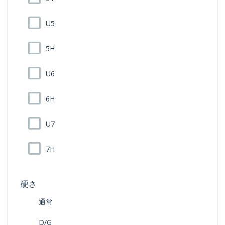
U5
5H
U6
6H
U7
7H
硬さ
通常
D/G