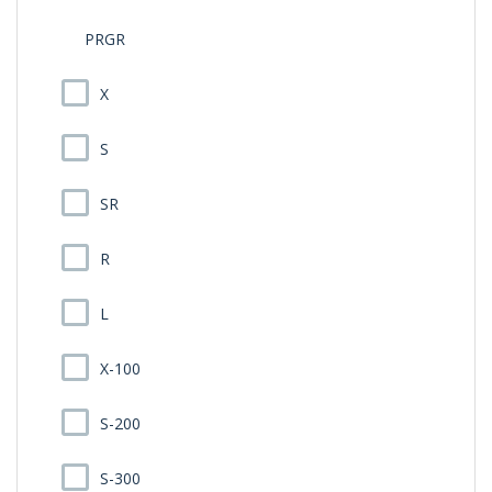
PRGR
X
S
SR
R
L
X-100
S-200
S-300