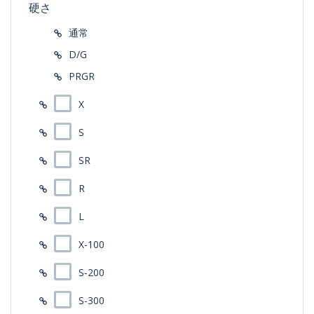
硬さ
通常
D/G
PRGR
X
S
SR
R
L
X-100
S-200
S-300