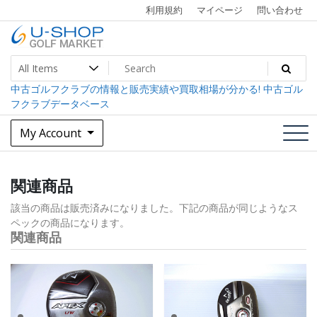
Skip
利用規約
マイページ
問い合わせ
to
content
中古ゴルフクラブ最大級！U-SHOPゴルフマーケット
U-SHOP Golf Market dev
中古ゴルフクラブの情報と販売実績や買取相場が分かる! 中古ゴル
フクラブデータベース
My Account
関連商品
該当の商品は販売済みになりました。下記の商品が同じようなス
ペックの商品になります。
関連商品