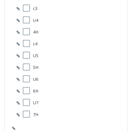
c3
U4
4H
c4
U5
5H
U6
6H
U7
7H