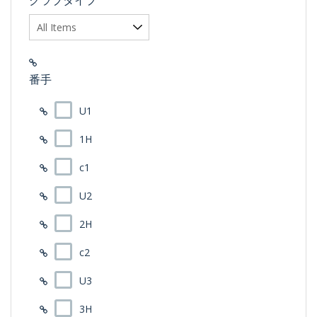
番手
U1
1H
c1
U2
2H
c2
U3
3H