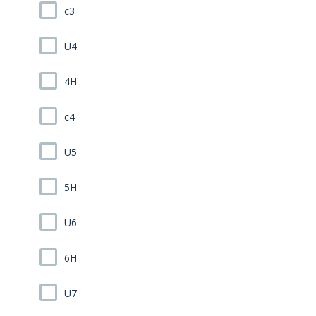
c3
U4
4H
c4
U5
5H
U6
6H
U7