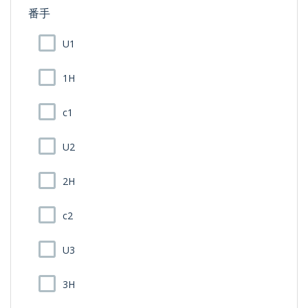
番手
U1
1H
c1
U2
2H
c2
U3
3H