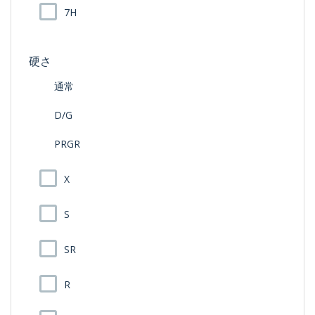
7H
硬さ
通常
D/G
PRGR
X
S
SR
R