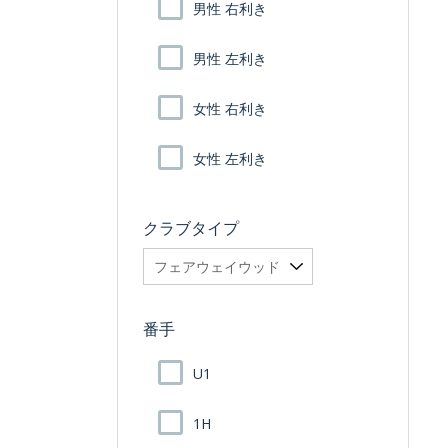
男性 右利き
男性 左利き
女性 右利き
女性 左利き
クラブタイプ
番手
U1
1H