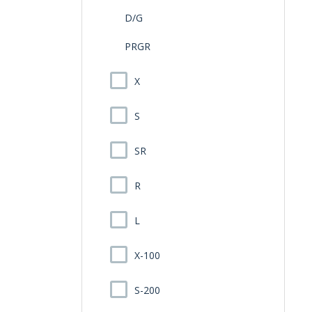
D/G
PRGR
X
S
SR
R
L
X-100
S-200