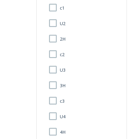
c1
U2
2H
c2
U3
3H
c3
U4
4H