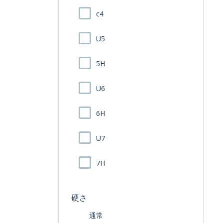
c4
U5
5H
U6
6H
U7
7H
硬さ
通常