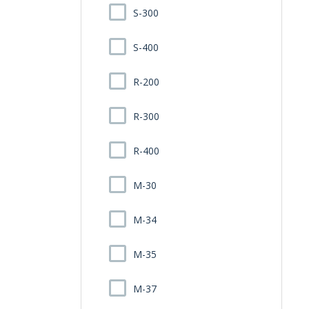
S-300
S-400
R-200
R-300
R-400
M-30
M-34
M-35
M-37