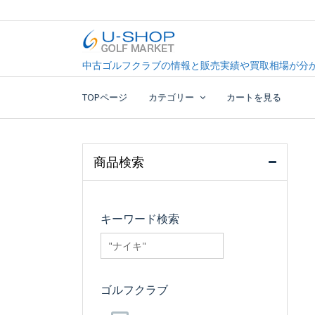
Skip
to
content
中古ゴルフクラブ最大級！U-SHOPゴルフマーケッ
U-SHOP Golf Market d
中古ゴルフクラブの情報と販売実績や買取相場が分か
TOPページ
カテゴリー
カートを見る
商品検索
キーワード検索
searchfilter_pro
ゴルフクラブ