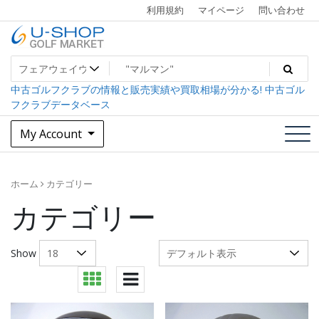
Skip
利用規約
マイページ
問い合わせ
to
content
中古ゴルフクラブ最大級！U-SHOPゴルフマーケット
U-SHOP Golf Market dev
中古ゴルフクラブの情報と販売実績や買取相場が分かる! 中古ゴル
フクラブデータベース
My Account
ホーム
カテゴリー
カテゴリー
Show