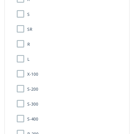
S
SR
R
L
X-100
S-200
S-300
S-400
R-200