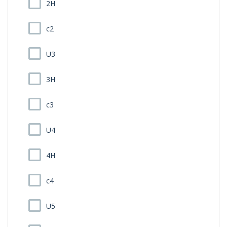
2H
c2
U3
3H
c3
U4
4H
c4
U5