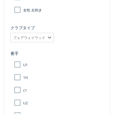
女性 左利き
クラブタイプ
番手
U1
1H
c1
U2