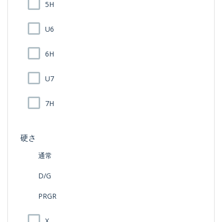
5H
U6
6H
U7
7H
硬さ
通常
D/G
PRGR
X