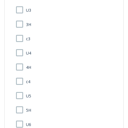
U3
3H
c3
U4
4H
c4
U5
5H
U6