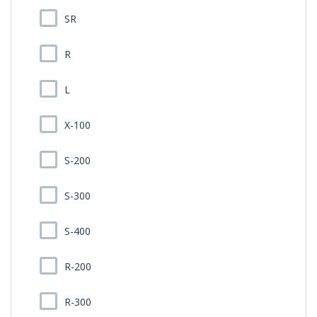
SR
R
L
X-100
S-200
S-300
S-400
R-200
R-300