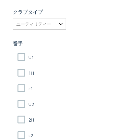
クラブタイプ
番手
U1
1H
c1
U2
2H
c2