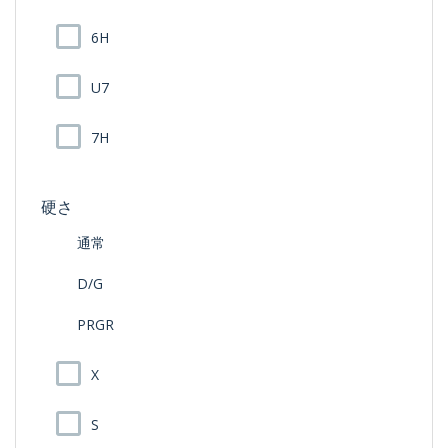
6H
U7
7H
硬さ
通常
D/G
PRGR
X
S