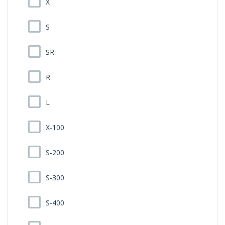
X
S
SR
R
L
X-100
S-200
S-300
S-400