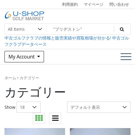
Skip
利用規約
マイページ
問い合わせ
to
content
中古ゴルフクラブ最大級！U-SHOPゴルフマーケット
U-SHOP Golf Market dev
中古ゴルフクラブの情報と販売実績や買取相場が分かる! 中古ゴル
フクラブデータベース
My Account
ホーム
カテゴリー
カテゴリー
Show