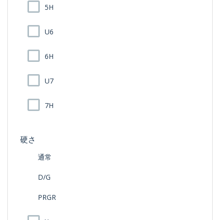
5H
U6
6H
U7
7H
硬さ
通常
D/G
PRGR