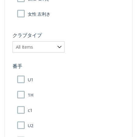
女性 左利き
クラブタイプ
番手
U1
1H
c1
U2