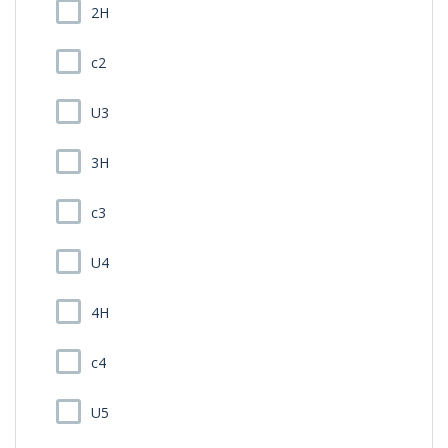
2H
c2
U3
3H
c3
U4
4H
c4
U5