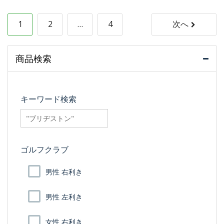
投
1
2
…
4
次へ
稿
ナ
商品検索
ビ
ゲ
キーワード検索
ー
searchfilter_pro
シ
ゴルフクラブ
ョ
ン
男性 右利き
男性 左利き
女性 右利き