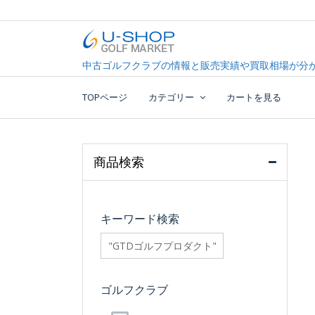
Skip
to
content
中古ゴルフクラブ最大級！U-SHOPゴルフマーケッ
U-SHOP Golf Market d
中古ゴルフクラブの情報と販売実績や買取相場が分か
TOPページ
カテゴリー
カートを見る
商品検索
キーワード検索
searchfilter_pro
ゴルフクラブ