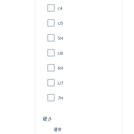
c4
U5
5H
U6
6H
U7
7H
硬さ
通常