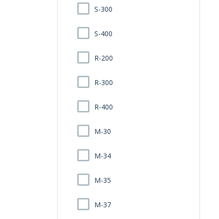
S-300
S-400
R-200
R-300
R-400
M-30
M-34
M-35
M-37