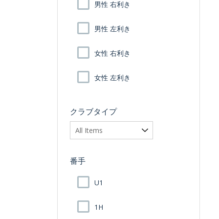
男性 右利き
男性 左利き
女性 右利き
女性 左利き
クラブタイプ
番手
U1
1H