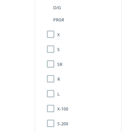
D/G
PRGR
X
S
SR
R
L
X-100
S-200