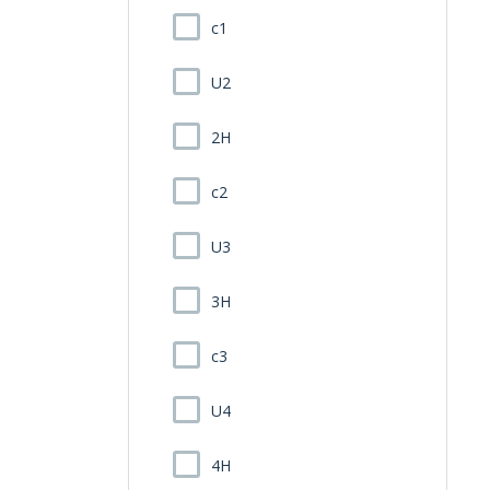
c1
U2
2H
c2
U3
3H
c3
U4
4H