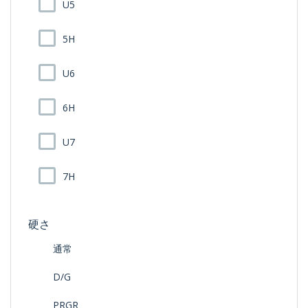
U5
5H
U6
6H
U7
7H
硬さ
通常
D/G
PRGR