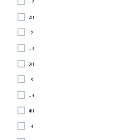
U2
2H
c2
U3
3H
c3
U4
4H
c4