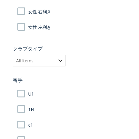
女性 右利き
女性 左利き
クラブタイプ
番手
U1
1H
c1