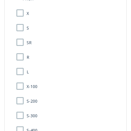
X
S
SR
R
L
X-100
S-200
S-300
S-400