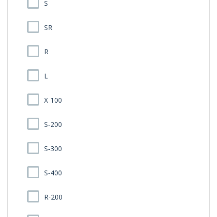
S
SR
R
L
X-100
S-200
S-300
S-400
R-200