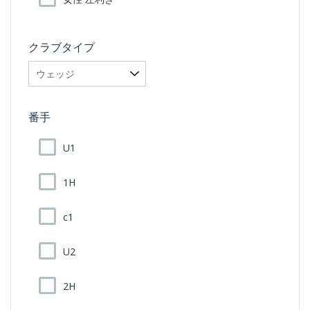
クラブタイプ
番手
U1
1H
c1
U2
2H