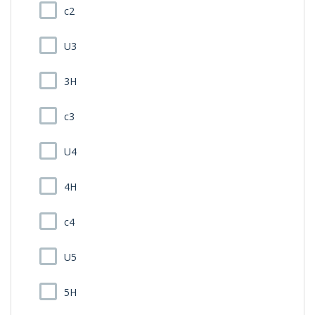
c2
U3
3H
c3
U4
4H
c4
U5
5H