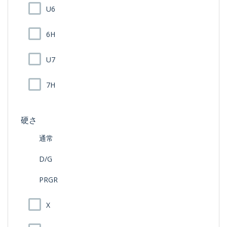
U6
6H
U7
7H
硬さ
通常
D/G
PRGR
X