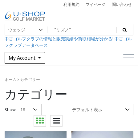
Skip
利用規約
マイページ
問い合わせ
to
content
中古ゴルフクラブ最大級！U-SHOPゴルフマーケット
U-SHOP Golf Market dev
中古ゴルフクラブの情報と販売実績や買取相場が分かる! 中古ゴル
フクラブデータベース
My Account
ホーム
カテゴリー
カテゴリー
Show