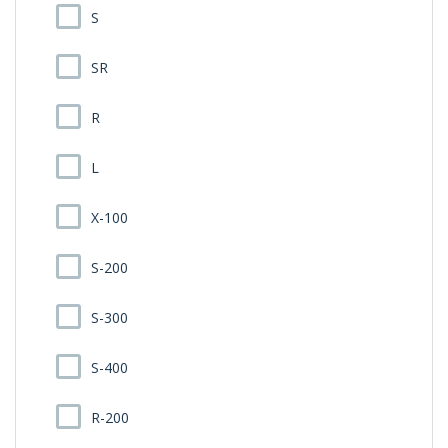
S
SR
R
L
X-100
S-200
S-300
S-400
R-200