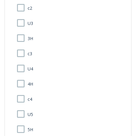
c2
U3
3H
c3
U4
4H
c4
U5
5H