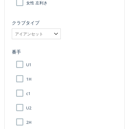
女性 左利き
クラブタイプ
番手
U1
1H
c1
U2
2H