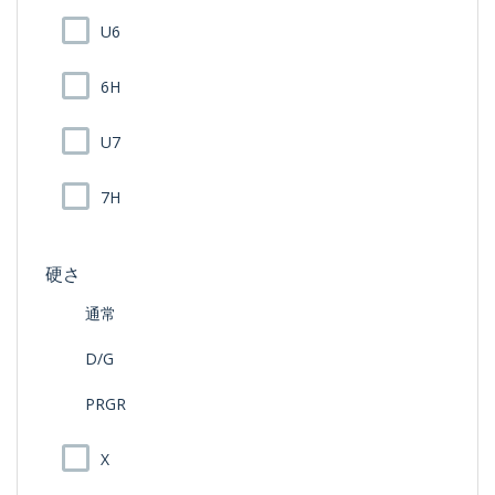
U6
6H
U7
7H
硬さ
通常
D/G
PRGR
X