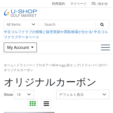
Skip
利用規約
マイページ
問い合わせ
to
content
中古ゴルフクラブ最大級！U-SHOPゴルフマーケット
U-SHOP Golf Market dev
中古ゴルフクラブの情報と販売実績や買取相場が分かる! 中古ゴル
フクラブデータベース
My Account
ホーム
ドライバー
プロギア
NEW egg (赤エッグ) ドライバー 2017
オリジナルカーボン
オリジナルカーボン
Show