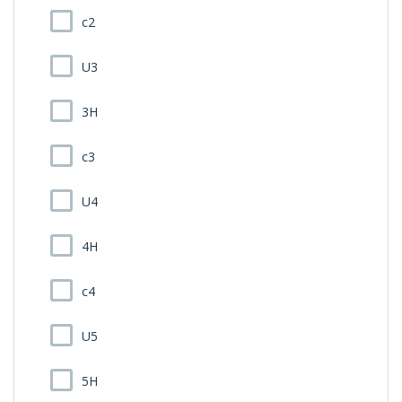
c2
U3
3H
c3
U4
4H
c4
U5
5H