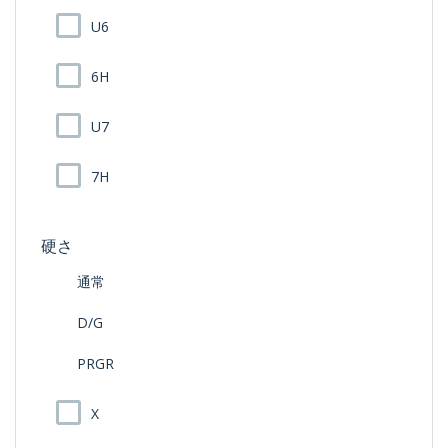
U6
6H
U7
7H
硬さ
通常
D/G
PRGR
X