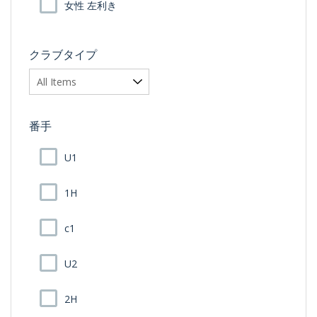
女性 左利き
クラブタイプ
番手
U1
1H
c1
U2
2H