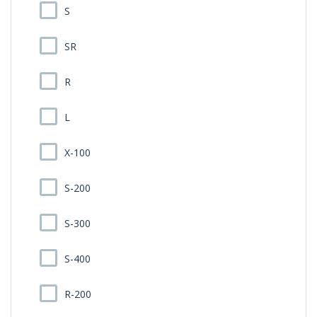
S
SR
R
L
X-100
S-200
S-300
S-400
R-200