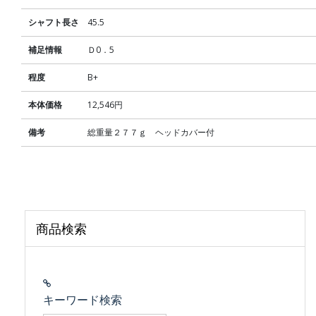
シャフト長さ
45.5
補足情報
Ｄ0．5
程度
B+
本体価格
12,546円
備考
総重量２７７ｇ ヘッドカバー付
商品検索
キーワード検索