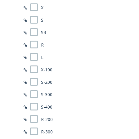
X
S
SR
R
L
X-100
S-200
S-300
S-400
R-200
R-300