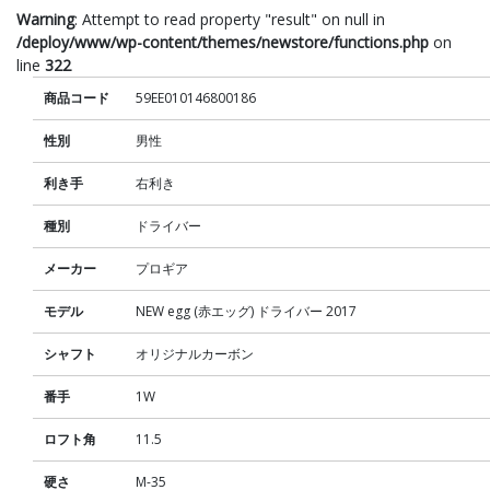
Warning
: Attempt to read property "result" on null in
/deploy/www/wp-content/themes/newstore/functions.php
on
line
322
商品コード
59EE010146800186
性別
男性
利き手
右利き
種別
ドライバー
メーカー
プロギア
モデル
NEW egg (赤エッグ) ドライバー 2017
シャフト
オリジナルカーボン
番手
1W
ロフト角
11.5
硬さ
M-35