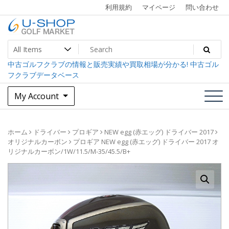
Skip
利用規約
マイページ
問い合わせ
to
content
中古ゴルフクラブ最大級！U-SHOPゴルフマーケット
U-SHOP Golf Market dev
中古ゴルフクラブの情報と販売実績や買取相場が分かる! 中古ゴル
フクラブデータベース
My Account
ホーム
ドライバー
プロギア
NEW egg (赤エッグ) ドライバー 2017
オリジナルカーボン
プロギア NEW egg (赤エッグ) ドライバー 2017 オ
リジナルカーボン/1W/11.5/M-35/45.5/B+