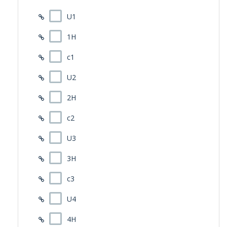
U1
1H
c1
U2
2H
c2
U3
3H
c3
U4
4H