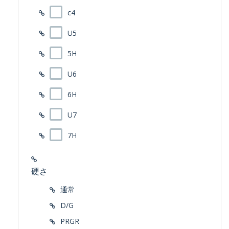
c4
U5
5H
U6
6H
U7
7H
硬さ
通常
D/G
PRGR