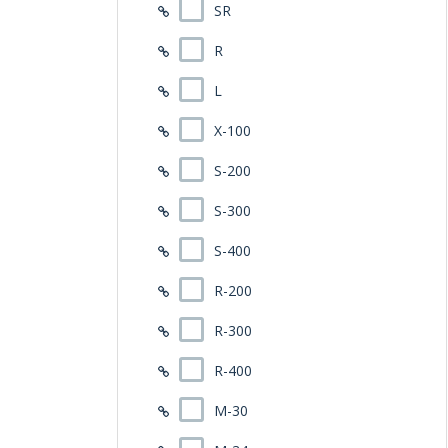
SR
R
L
X-100
S-200
S-300
S-400
R-200
R-300
R-400
M-30