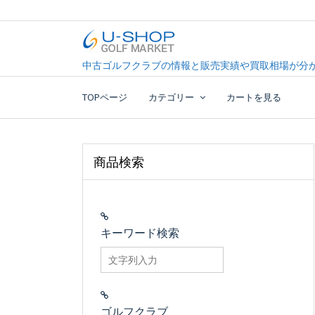
Skip
to
content
中古ゴルフクラブ最大級！U-SHOPゴルフマーケッ
U-SHOP Golf Market d
中古ゴルフクラブの情報と販売実績や買取相場が分か
TOPページ
カテゴリー
カートを見る
商品検索
キーワード検索
searchfilter_pro
ゴルフクラブ