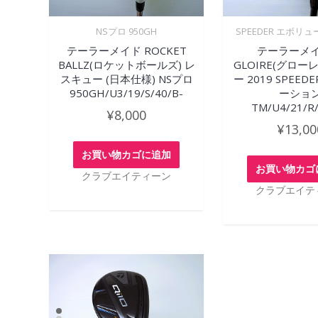
NSプロ 950GH
SPEEDER エボリュ
テーラーメイド ROCKET
テーラーメイ
BALLZ(ロケットボールズ) レ
GLOIRE(グロー
スキュー (日本仕様) NSプロ
ー 2019 SPEE
950GH/U3/19/S/40/B-
ーショ
TM/U4/21/R
¥
8,000
¥
13,00
お買い物カゴに追加
お買い物カゴ
クラブエイティーン
クラブエイテ