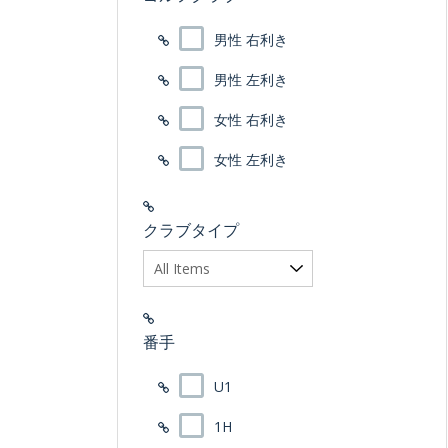
男性 右利き
男性 左利き
女性 右利き
女性 左利き
クラブタイプ
番手
U1
1H