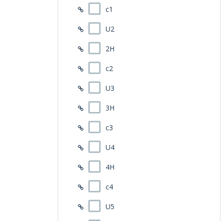
c1
U2
2H
c2
U3
3H
c3
U4
4H
c4
U5