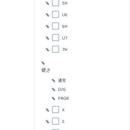
5H
U6
6H
U7
7H
硬さ
通常
D/G
PRGR
X
S