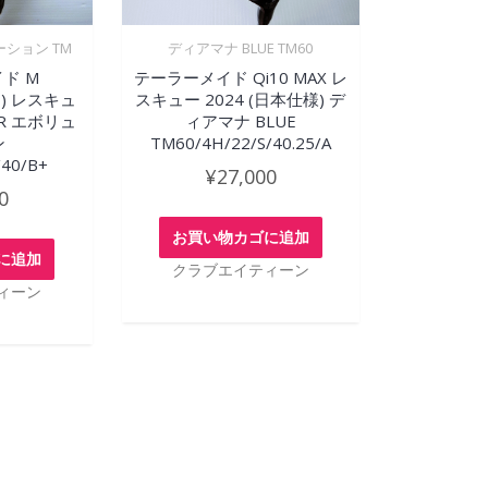
ーション TM
ディアマナ BLUE TM60
ド M
テーラーメイド Qi10 MAX レ
レ) レスキュ
スキュー 2024 (日本仕様) デ
DER エボリュ
ィアマナ BLUE
ン
TM60/4H/22/S/40.25/A
/40/B+
¥
27,000
0
お買い物カゴに追加
に追加
クラブエイティーン
ィーン