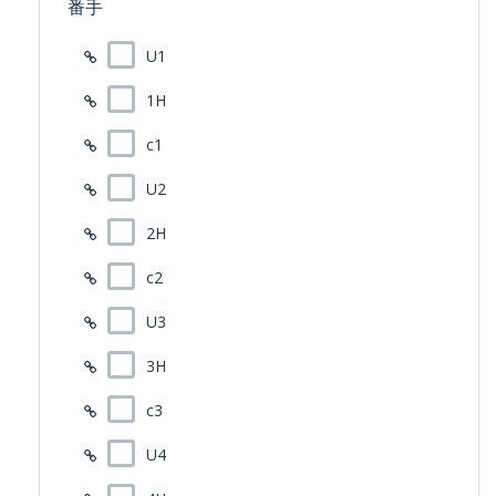
番手
U1
1H
c1
U2
2H
c2
U3
3H
c3
U4