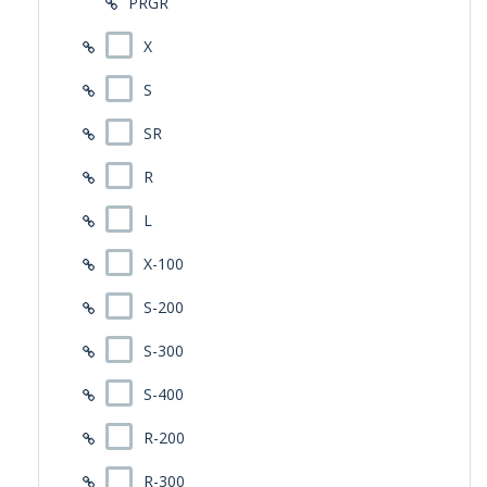
PRGR
X
S
SR
R
L
X-100
S-200
S-300
S-400
R-200
R-300