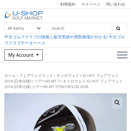
Skip
利用規約
マイページ
問い合わせ
to
content
中古ゴルフクラブ最大級！U-SHOPゴルフマーケット
U-SHOP Golf Market dev
中古ゴルフクラブの情報と販売実績や買取相場が分かる! 中古ゴル
フクラブデータベース
My Account
ホーム
フェアウェイウッド
キャロウェイ
X2 HOT フェアウェイ
2014 (日本仕様)
ツアーAD MT-7
キャロウェイ X2 HOT フェアウェイ
2014 (日本仕様) ツアーAD MT-7/5W/18/S/42.25/B-