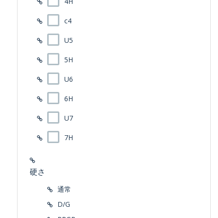
4H
c4
U5
5H
U6
6H
U7
7H
硬さ
通常
D/G