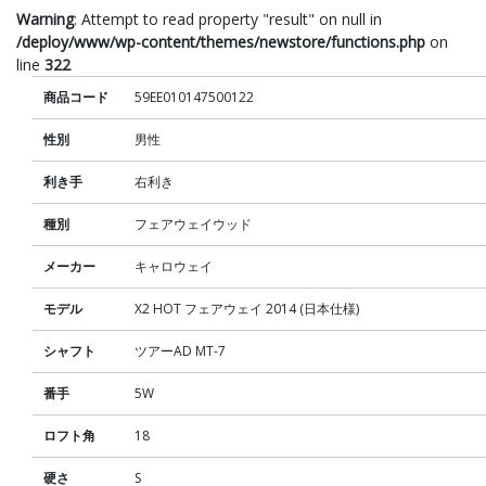
Warning
: Attempt to read property "result" on null in
/deploy/www/wp-content/themes/newstore/functions.php
on
line
322
商品コード
59EE010147500122
性別
男性
利き手
右利き
種別
フェアウェイウッド
メーカー
キャロウェイ
モデル
X2 HOT フェアウェイ 2014 (日本仕様)
シャフト
ツアーAD MT-7
番手
5W
ロフト角
18
硬さ
S