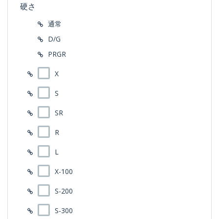
硬さ
通常
D/G
PRGR
X
S
SR
R
L
X-100
S-200
S-300