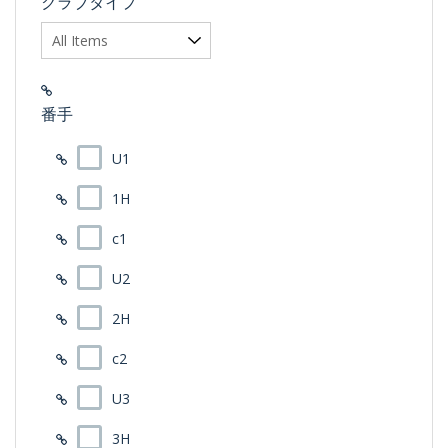
クラブタイプ
番手
U1
1H
c1
U2
2H
c2
U3
3H