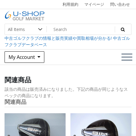
Skip
利用規約
マイページ
問い合わせ
to
content
中古ゴルフクラブ最大級！U-SHOPゴルフマーケット
U-SHOP Golf Market dev
中古ゴルフクラブの情報と販売実績や買取相場が分かる! 中古ゴル
フクラブデータベース
My Account
関連商品
該当の商品は販売済みになりました。下記の商品が同じようなス
ペックの商品になります。
関連商品