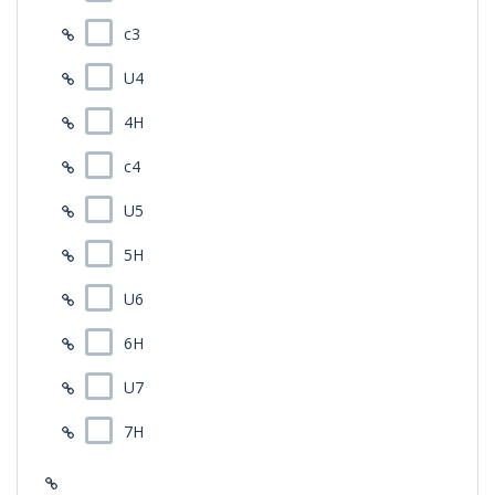
c3
U4
4H
c4
U5
5H
U6
6H
U7
7H