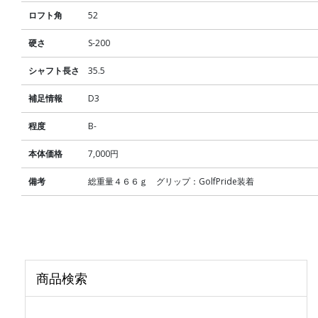
ロフト角
52
硬さ
S-200
シャフト長さ
35.5
補足情報
D3
程度
B-
本体価格
7,000円
備考
総重量４６６ｇ グリップ：GolfPride装着
商品検索