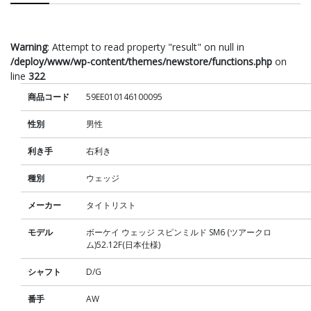
Warning
: Attempt to read property "result" on null in
/deploy/www/wp-content/themes/newstore/functions.php
on
line
322
商品コード
59EE010146100095
性別
男性
利き手
右利き
種別
ウェッジ
メーカー
タイトリスト
モデル
ボーケイ ウェッジ スピンミルド SM6 (ツアークロ
ム)52.12F(日本仕様)
シャフト
D/G
番手
AW