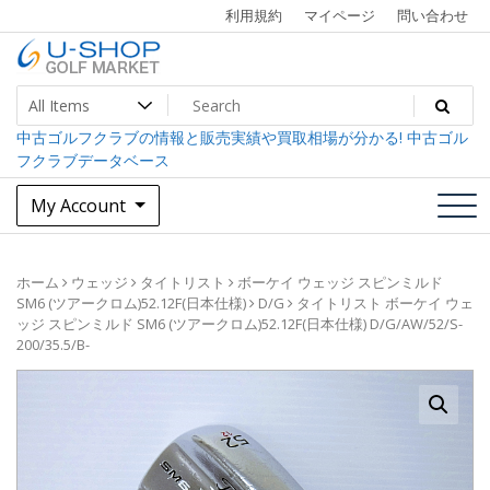
Skip
利用規約
マイページ
問い合わせ
to
content
中古ゴルフクラブ最大級！U-SHOPゴルフマーケット
U-SHOP Golf Market dev
中古ゴルフクラブの情報と販売実績や買取相場が分かる! 中古ゴル
フクラブデータベース
My Account
ホーム
ウェッジ
タイトリスト
ボーケイ ウェッジ スピンミルド
SM6 (ツアークロム)52.12F(日本仕様)
D/G
タイトリスト ボーケイ ウェ
ッジ スピンミルド SM6 (ツアークロム)52.12F(日本仕様) D/G/AW/52/S-
200/35.5/B-