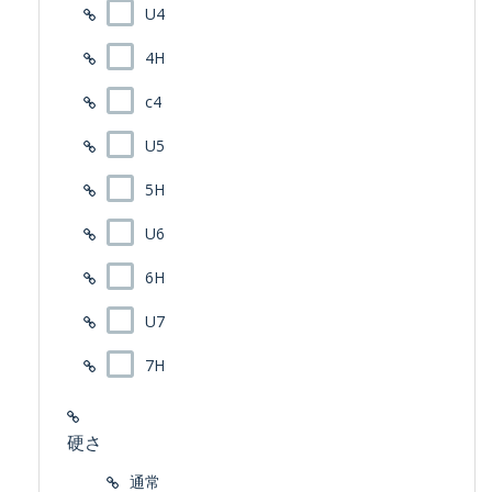
U4
4H
c4
U5
5H
U6
6H
U7
7H
硬さ
通常