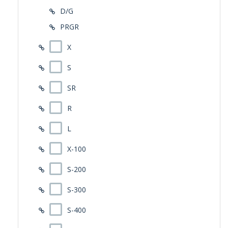
D/G
PRGR
X
S
SR
R
L
X-100
S-200
S-300
S-400