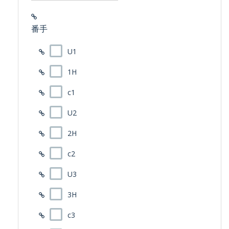
番手
U1
1H
c1
U2
2H
c2
U3
3H
c3