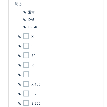
硬さ
通常
D/G
PRGR
X
S
SR
R
L
X-100
S-200
S-300