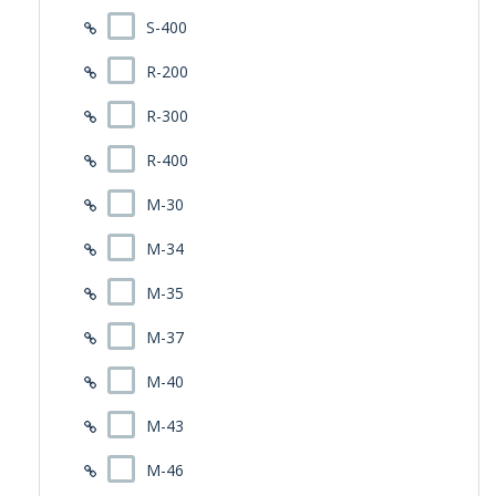
S-400
R-200
R-300
R-400
M-30
M-34
M-35
M-37
M-40
M-43
M-46