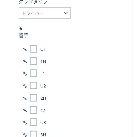
クラブタイプ
番手
U1
1H
c1
U2
2H
c2
U3
3H