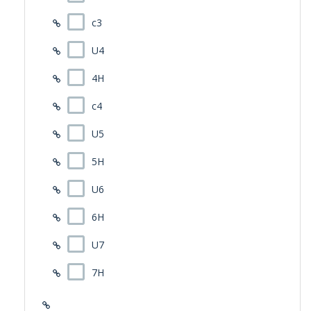
c3
U4
4H
c4
U5
5H
U6
6H
U7
7H