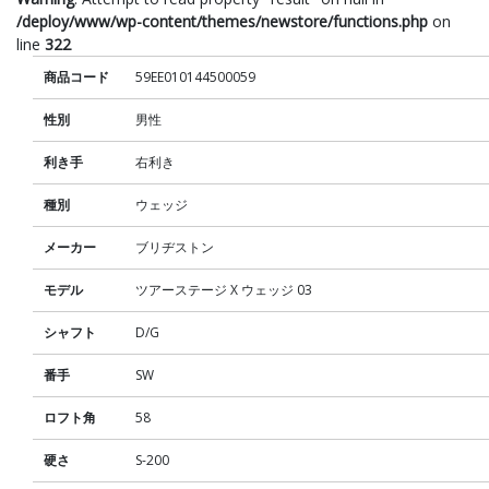
/deploy/www/wp-content/themes/newstore/functions.php
on
line
322
商品コード
59EE010144500059
性別
男性
利き手
右利き
種別
ウェッジ
メーカー
ブリヂストン
モデル
ツアーステージ X ウェッジ 03
シャフト
D/G
番手
SW
ロフト角
58
硬さ
S-200