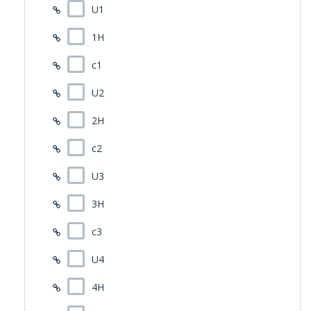
U1
1H
c1
U2
2H
c2
U3
3H
c3
U4
4H