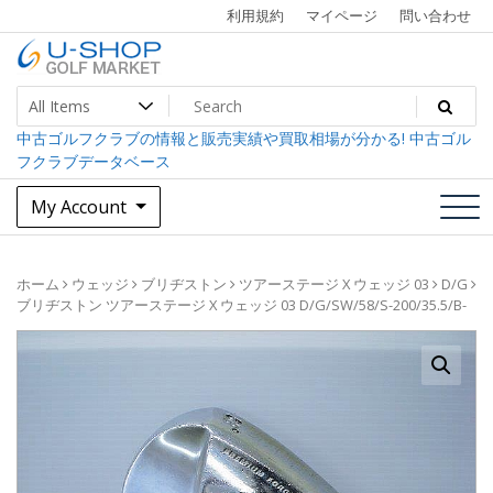
Skip
利用規約
マイページ
問い合わせ
to
content
中古ゴルフクラブ最大級！U-SHOPゴルフマーケット
U-SHOP Golf Market dev
中古ゴルフクラブの情報と販売実績や買取相場が分かる! 中古ゴル
フクラブデータベース
My Account
ホーム
ウェッジ
ブリヂストン
ツアーステージ X ウェッジ 03
D/G
ブリヂストン ツアーステージ X ウェッジ 03 D/G/SW/58/S-200/35.5/B-