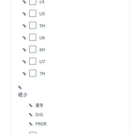
c4
U5
5H
U6
6H
U7
7H
硬さ
通常
D/G
PRGR