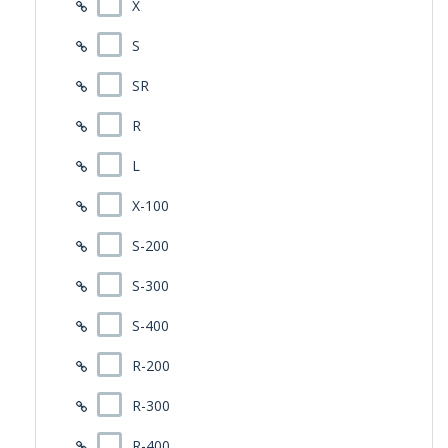
X
S
SR
R
L
X-100
S-200
S-300
S-400
R-200
R-300
R-400