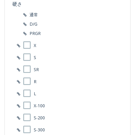
硬さ
通常
D/G
PRGR
X
S
SR
R
L
X-100
S-200
S-300