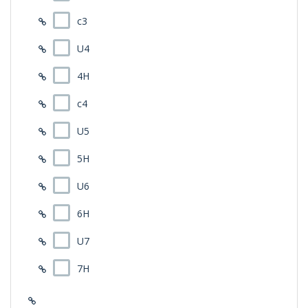
c3
U4
4H
c4
U5
5H
U6
6H
U7
7H