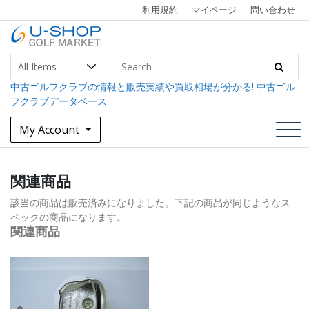
Skip
利用規約
マイページ
問い合わせ
to
content
中古ゴルフクラブ最大級！U-SHOPゴルフマーケット
U-SHOP Golf Market dev
中古ゴルフクラブの情報と販売実績や買取相場が分かる! 中古ゴル
フクラブデータベース
My Account
関連商品
該当の商品は販売済みになりました。下記の商品が同じようなス
ペックの商品になります。
関連商品