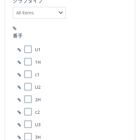
クラブタイプ
番手
U1
1H
c1
U2
2H
c2
U3
3H