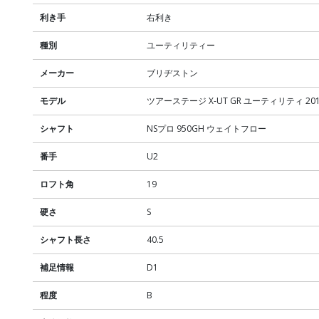
利き手
右利き
種別
ユーティリティー
メーカー
ブリヂストン
モデル
ツアーステージ X-UT GR ユーティリティ 20
シャフト
NSプロ 950GH ウェイトフロー
番手
U2
ロフト角
19
硬さ
S
シャフト長さ
40.5
補足情報
D1
程度
B