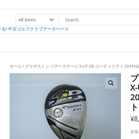
ト
ev
る! 中古ゴルフクラブデータベース
ホーム
ブリヂストン ツアーステージ X-UT GR ユーティリティ 2014 NSプロ
ブ
X
2
ト
¥
8
在庫