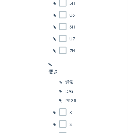
5H
U6
6H
U7
7H
硬さ
通常
D/G
PRGR
X
S