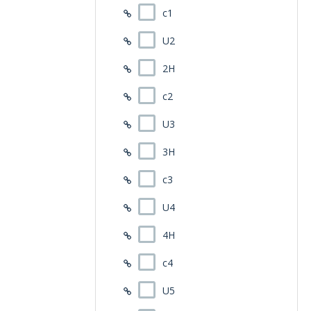
c1
U2
2H
c2
U3
3H
c3
U4
4H
c4
U5