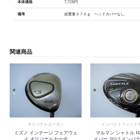
本体価格
7,728円
備考
総重量３７０ｇ ヘッドカバーなし
関連商品
オリジナルカーボン
インパクトフィット M
ミズノ インテージ フェアウェ
マルマン シャトル NX
イ オリジナルカーボ
イバー 2017 インパ