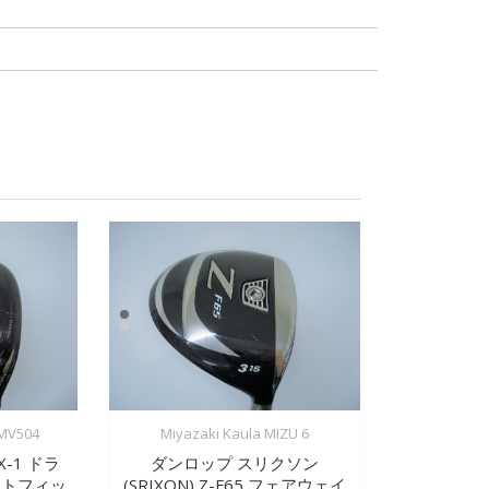
V504
Miyazaki Kaula MIZU 6
-1 ドラ
ダンロップ スリクソン
クトフィッ
(SRIXON) Z-F65 フェアウェイ