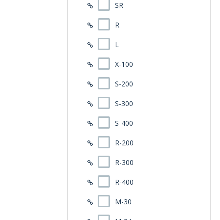
SR
R
L
X-100
S-200
S-300
S-400
R-200
R-300
R-400
M-30