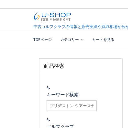
Skip
to
content
中古ゴルフクラブ最大級！U-SHOPゴルフマーケッ
U-SHOP Golf Market d
中古ゴルフクラブの情報と販売実績や買取相場が分か
TOPページ
カテゴリー
カートを見る
商品検索
キーワード検索
searchfilter_pro
ゴルフクラブ