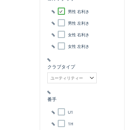
男性 右利き
男性 左利き
女性 右利き
女性 左利き
クラブタイプ
番手
U1
1H