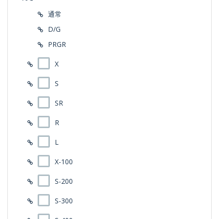
通常
D/G
PRGR
X
S
SR
R
L
X-100
S-200
S-300