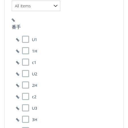
番手
U1
1H
c1
U2
2H
c2
U3
3H