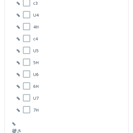
c3
U4
4H
c4
U5
5H
U6
6H
U7
7H
硬さ