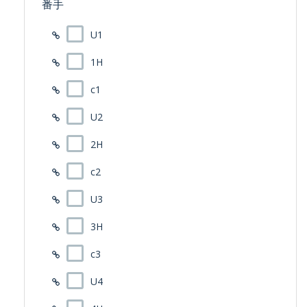
番手
U1
1H
c1
U2
2H
c2
U3
3H
c3
U4