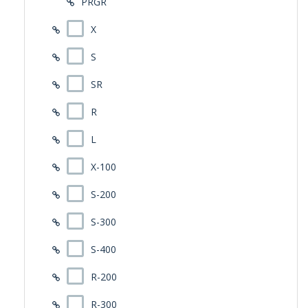
PRGR
X
S
SR
R
L
X-100
S-200
S-300
S-400
R-200
R-300