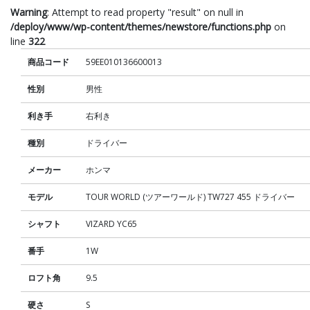
Warning
: Attempt to read property "result" on null in
/deploy/www/wp-content/themes/newstore/functions.php
on
line
322
商品コード
59EE010136600013
性別
男性
利き手
右利き
種別
ドライバー
メーカー
ホンマ
モデル
TOUR WORLD (ツアーワールド) TW727 455 ドライバー
シャフト
VIZARD YC65
番手
1W
ロフト角
9.5
硬さ
S