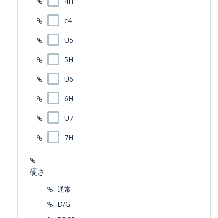
4H
c4
U5
5H
U6
6H
U7
7H
硬さ
通常
D/G