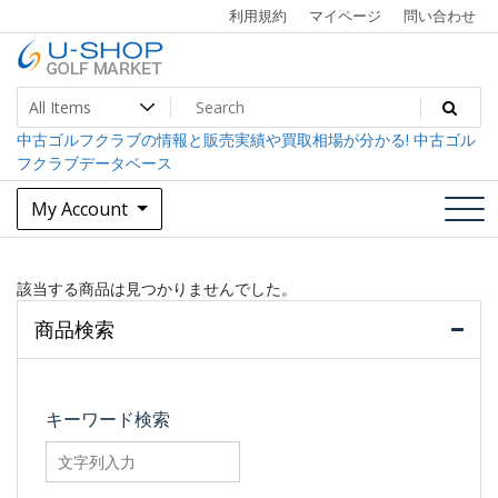
Skip
利用規約
マイページ
問い合わせ
to
content
中古ゴルフクラブ最大級！U-SHOPゴルフマーケット
U-SHOP Golf Market dev
中古ゴルフクラブの情報と販売実績や買取相場が分かる! 中古ゴル
フクラブデータベース
My Account
該当する商品は見つかりませんでした。
商品検索
キーワード検索
searchfilter_pro