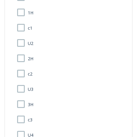
1H
c1
U2
2H
c2
U3
3H
c3
U4