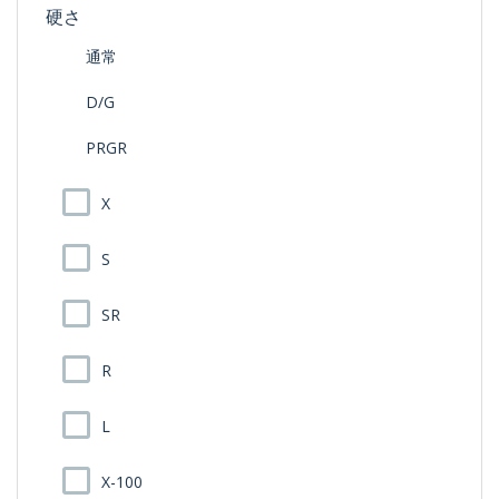
硬さ
通常
D/G
PRGR
X
S
SR
R
L
X-100