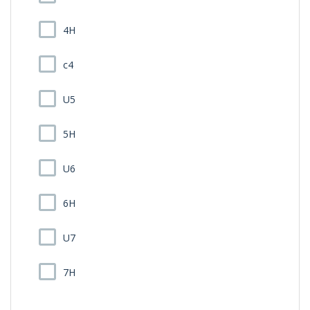
4H
c4
U5
5H
U6
6H
U7
7H