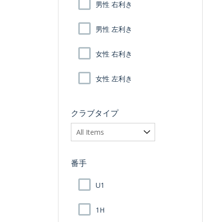
男性 右利き
男性 左利き
女性 右利き
女性 左利き
クラブタイプ
番手
U1
1H