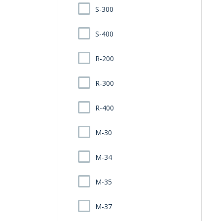
S-300
S-400
R-200
R-300
R-400
M-30
M-34
M-35
M-37