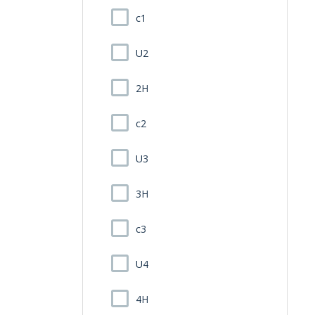
c1
U2
2H
c2
U3
3H
c3
U4
4H