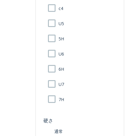
c4
U5
5H
U6
6H
U7
7H
硬さ
通常