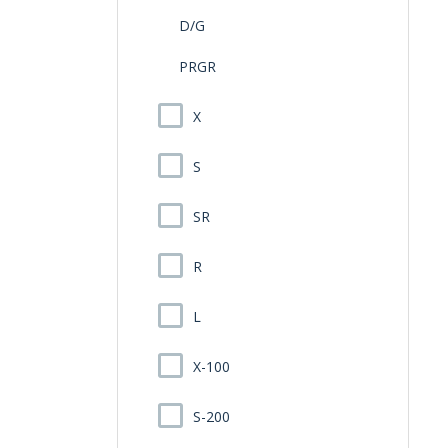
D/G
PRGR
X
S
SR
R
L
X-100
S-200