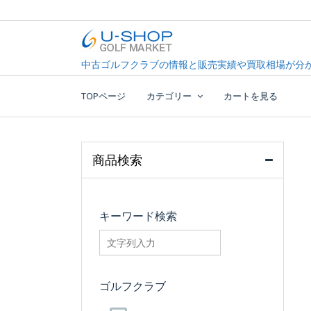
Skip
to
content
中古ゴルフクラブ最大級！U-SHOPゴルフマーケッ
U-SHOP Golf Market d
中古ゴルフクラブの情報と販売実績や買取相場が分か
TOPページ
カテゴリー
カートを見る
商品検索
キーワード検索
searchfilter_pro
ゴルフクラブ