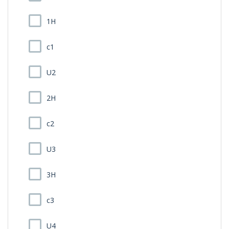
1H
c1
U2
2H
c2
U3
3H
c3
U4