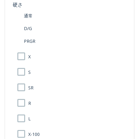
硬さ
通常
D/G
PRGR
X
S
SR
R
L
X-100