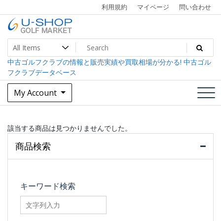
Skip
利用規約
マイページ
問い合わせ
to
content
中古ゴルフクラブ最大級！U-SHOPゴルフマーケット
U-SHOP Golf Market dev
中古ゴルフクラブの情報と販売実績や買取相場が分かる! 中古ゴル
フクラブデータベース
My Account
該当する商品は見つかりませんでした。
商品検索
キーワード検索
searchfilter_pro