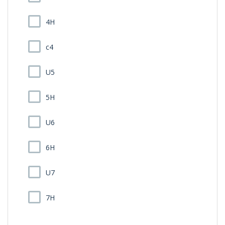
4H
c4
U5
5H
U6
6H
U7
7H