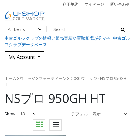
Skip
利用規約
マイページ
問い合わせ
to
content
中古ゴルフクラブ最大級！U-SHOPゴルフマーケット
U-SHOP Golf Market dev
中古ゴルフクラブの情報と販売実績や買取相場が分かる! 中古ゴル
フクラブデータベース
My Account
ホーム
ウェッジ
フォーティーン
D-030 ウェッジ
NSプロ 950GH
HT
NSプロ 950GH HT
Show