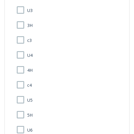
U3
3H
c3
U4
4H
c4
U5
5H
U6