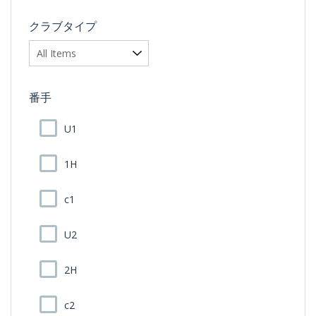
クラブタイプ
番手
U1
1H
c1
U2
2H
c2