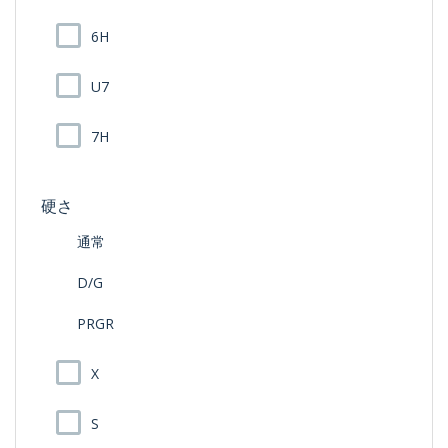
6H
U7
7H
硬さ
通常
D/G
PRGR
X
S