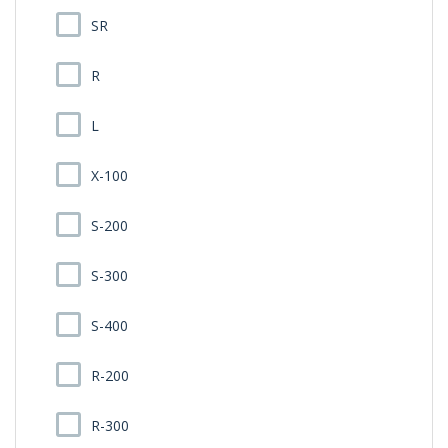
SR
R
L
X-100
S-200
S-300
S-400
R-200
R-300