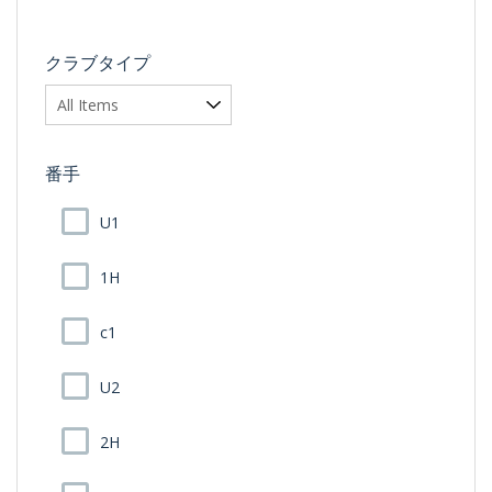
クラブタイプ
番手
U1
1H
c1
U2
2H