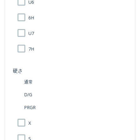
U6
6H
U7
7H
硬さ
通常
D/G
PRGR
X
S