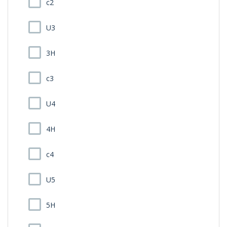
c2
U3
3H
c3
U4
4H
c4
U5
5H