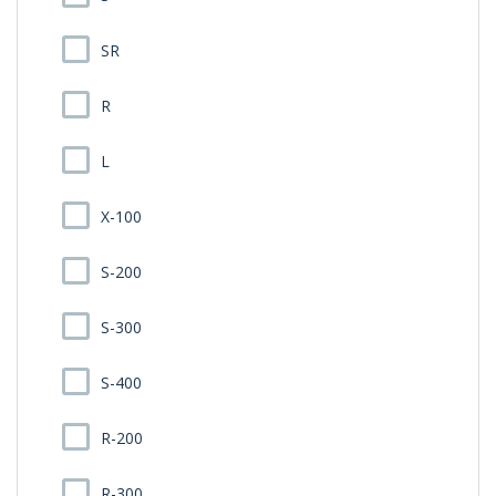
SR
R
L
X-100
S-200
S-300
S-400
R-200
R-300