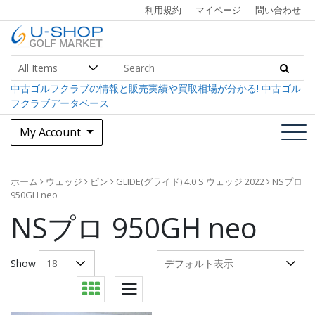
Skip
利用規約
マイページ
問い合わせ
to
content
中古ゴルフクラブ最大級！U-SHOPゴルフマーケット
U-SHOP Golf Market dev
中古ゴルフクラブの情報と販売実績や買取相場が分かる! 中古ゴル
フクラブデータベース
My Account
ホーム
ウェッジ
ピン
GLIDE(グライド) 4.0 S ウェッジ 2022
NSプロ
950GH neo
NSプロ 950GH neo
Show