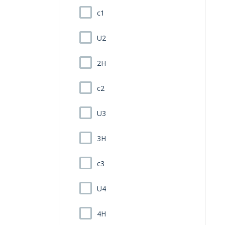
c1
U2
2H
c2
U3
3H
c3
U4
4H