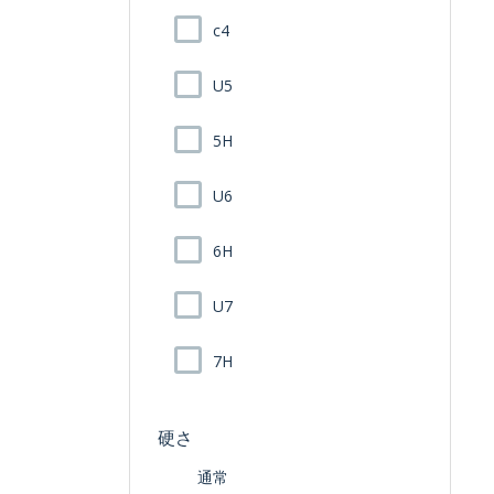
c4
U5
5H
U6
6H
U7
7H
硬さ
通常