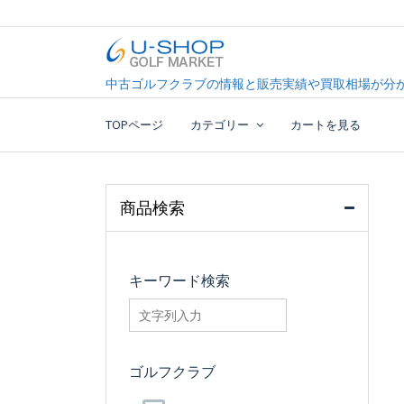
Skip
to
content
中古ゴルフクラブ最大級！U-SHOPゴルフマーケッ
U-SHOP Golf Market d
中古ゴルフクラブの情報と販売実績や買取相場が分か
TOPページ
カテゴリー
カートを見る
商品検索
キーワード検索
searchfilter_pro
ゴルフクラブ