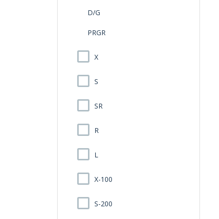
D/G
PRGR
X
S
SR
R
L
X-100
S-200