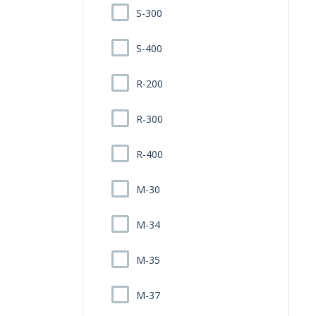
S-300
S-400
R-200
R-300
R-400
M-30
M-34
M-35
M-37