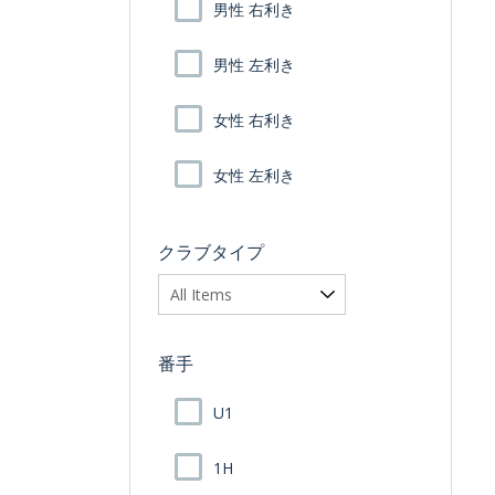
男性 右利き
男性 左利き
女性 右利き
女性 左利き
クラブタイプ
番手
U1
1H