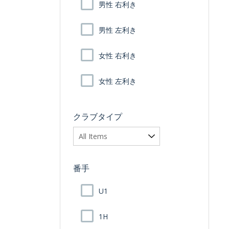
男性 右利き
男性 左利き
女性 右利き
女性 左利き
クラブタイプ
番手
U1
1H