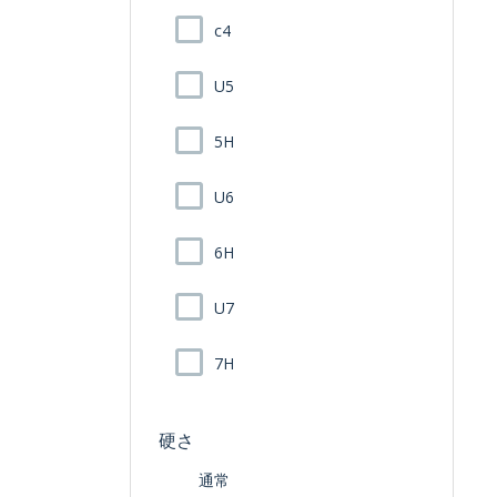
c4
U5
5H
U6
6H
U7
7H
硬さ
通常