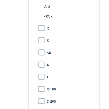
D/G
PRGR
X
S
SR
R
L
X-100
S-200