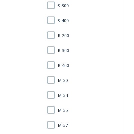
S-300
S-400
R-200
R-300
R-400
M-30
M-34
M-35
M-37