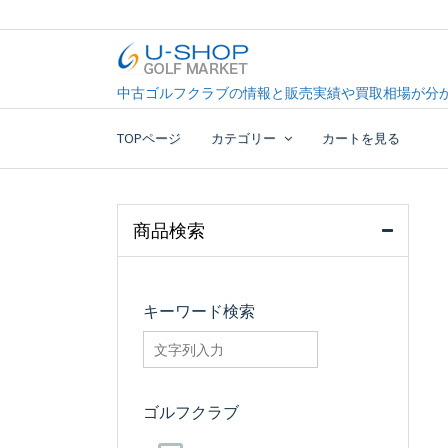
Skip
to
content
中古ゴルフクラブ最大級！U-SHOPゴルフマーケッ
U-SHOP Golf Market d
中古ゴルフクラブの情報と販売実績や買取相場が分か
TOPページ
カテゴリー
カートを見る
商品検索
キーワード検索
searchfilter_pro
ゴルフクラブ