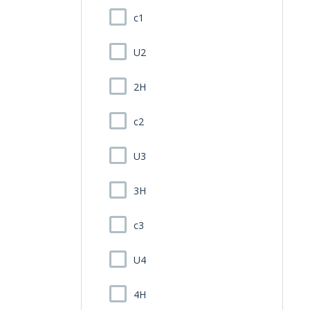
c1
U2
2H
c2
U3
3H
c3
U4
4H