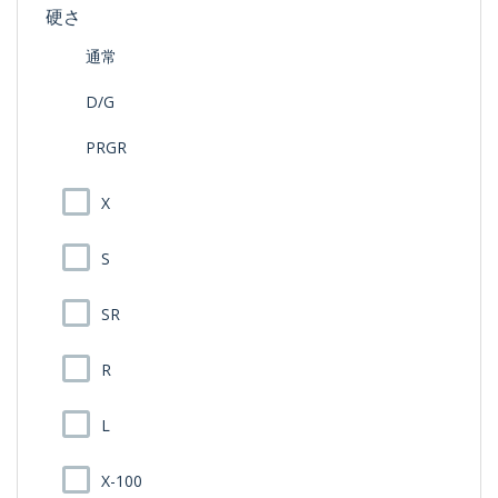
硬さ
通常
D/G
PRGR
X
S
SR
R
L
X-100