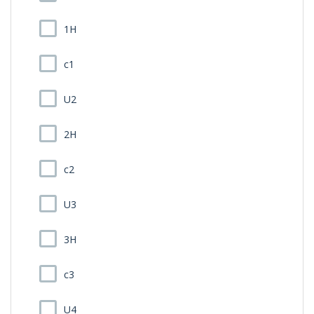
1H
c1
U2
2H
c2
U3
3H
c3
U4