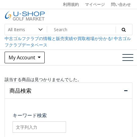
Skip
利用規約
マイページ
問い合わせ
to
content
中古ゴルフクラブ最大級！U-SHOPゴルフマーケット
U-SHOP Golf Market dev
中古ゴルフクラブの情報と販売実績や買取相場が分かる! 中古ゴル
フクラブデータベース
My Account
該当する商品は見つかりませんでした。
商品検索
キーワード検索
searchfilter_pro