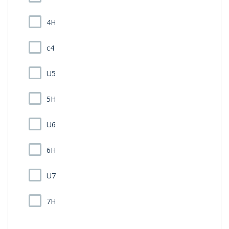
4H
c4
U5
5H
U6
6H
U7
7H