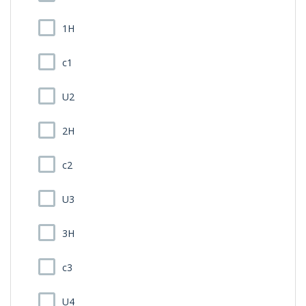
1H
c1
U2
2H
c2
U3
3H
c3
U4