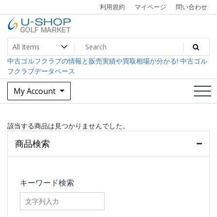
Skip
利用規約
マイページ
問い合わせ
to
content
中古ゴルフクラブ最大級！U-SHOPゴルフマーケット
U-SHOP Golf Market dev
中古ゴルフクラブの情報と販売実績や買取相場が分かる! 中古ゴル
フクラブデータベース
My Account
該当する商品は見つかりませんでした。
商品検索
キーワード検索
searchfilter_pro