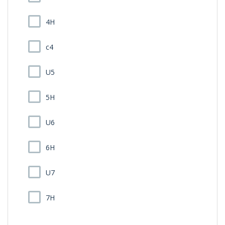
4H
c4
U5
5H
U6
6H
U7
7H