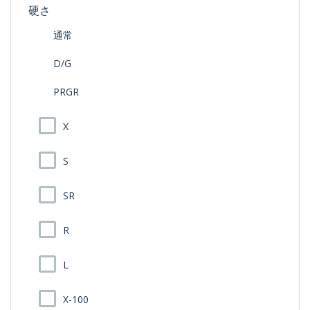
硬さ
通常
D/G
PRGR
X
S
SR
R
L
X-100