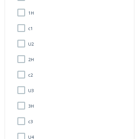
1H
c1
U2
2H
c2
U3
3H
c3
U4