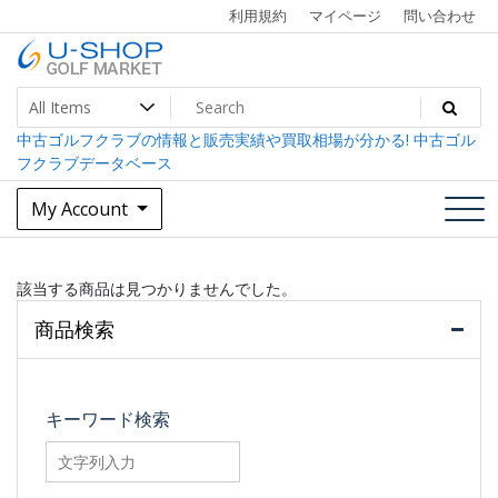
Skip
利用規約
マイページ
問い合わせ
to
content
中古ゴルフクラブ最大級！U-SHOPゴルフマーケット
U-SHOP Golf Market dev
中古ゴルフクラブの情報と販売実績や買取相場が分かる! 中古ゴル
フクラブデータベース
My Account
該当する商品は見つかりませんでした。
商品検索
キーワード検索
searchfilter_pro