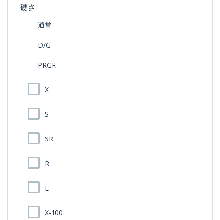
硬さ
通常
D/G
PRGR
X
S
SR
R
L
X-100