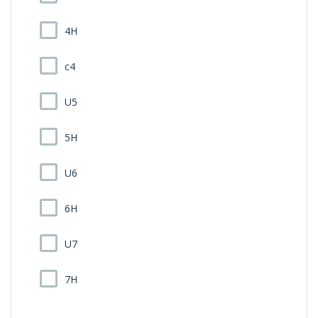
4H
c4
U5
5H
U6
6H
U7
7H