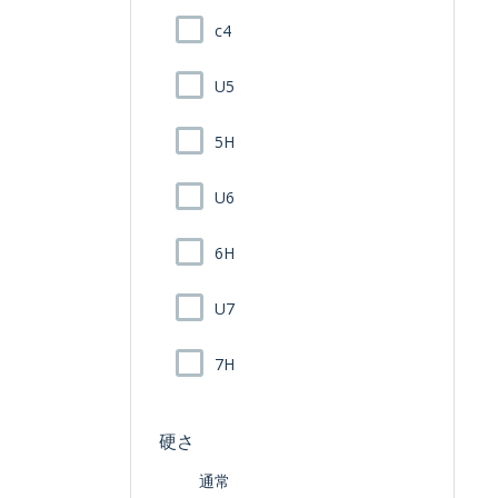
c4
U5
5H
U6
6H
U7
7H
硬さ
通常