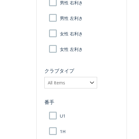
男性 右利き
男性 左利き
女性 右利き
女性 左利き
クラブタイプ
番手
U1
1H