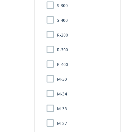
S-300
S-400
R-200
R-300
R-400
M-30
M-34
M-35
M-37