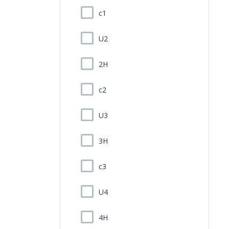
c1
U2
2H
c2
U3
3H
c3
U4
4H