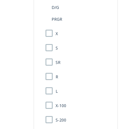
D/G
PRGR
X
S
SR
R
L
X-100
S-200