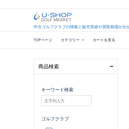
Skip
to
content
中古ゴルフクラブ最大級！U-SHOPゴルフマーケッ
U-SHOP Golf Market d
中古ゴルフクラブの情報と販売実績や買取相場が分か
TOPページ
カテゴリー
カートを見る
商品検索
キーワード検索
searchfilter_pro
ゴルフクラブ