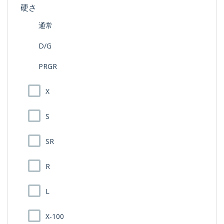
硬さ
通常
D/G
PRGR
X
S
SR
R
L
X-100