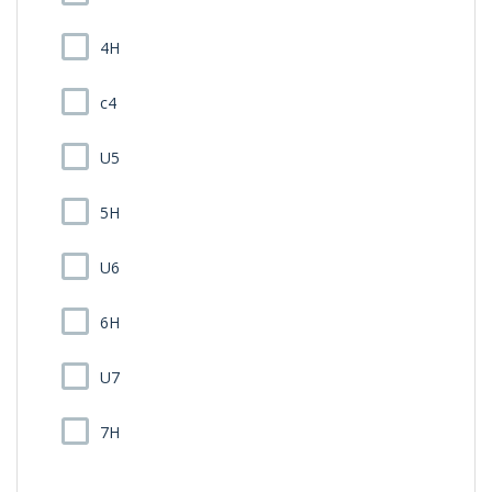
4H
c4
U5
5H
U6
6H
U7
7H