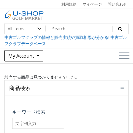
Skip
利用規約
マイページ
問い合わせ
to
content
中古ゴルフクラブ最大級！U-SHOPゴルフマーケット
U-SHOP Golf Market dev
中古ゴルフクラブの情報と販売実績や買取相場が分かる! 中古ゴル
フクラブデータベース
My Account
該当する商品は見つかりませんでした。
商品検索
キーワード検索
searchfilter_pro