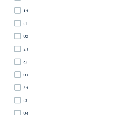
1H
c1
U2
2H
c2
U3
3H
c3
U4