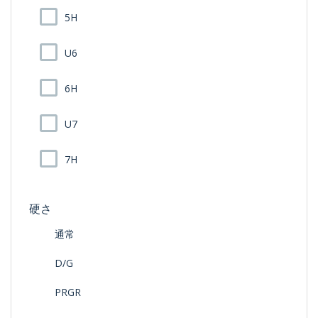
5H
U6
6H
U7
7H
硬さ
通常
D/G
PRGR