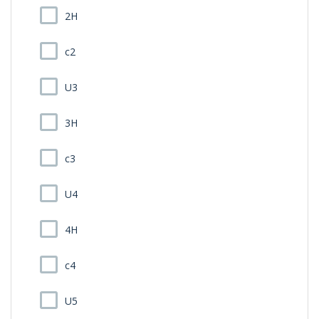
2H
c2
U3
3H
c3
U4
4H
c4
U5