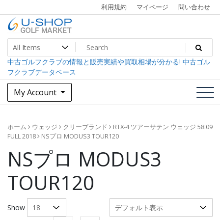
Skip
利用規約
マイページ
問い合わせ
to
content
中古ゴルフクラブ最大級！U-SHOPゴルフマーケット
U-SHOP Golf Market dev
中古ゴルフクラブの情報と販売実績や買取相場が分かる! 中古ゴル
フクラブデータベース
My Account
ホーム
ウェッジ
クリーブランド
RTX-4 ツアーサテン ウェッジ 58.09
FULL 2018
NSプロ MODUS3 TOUR120
NSプロ MODUS3
TOUR120
Show