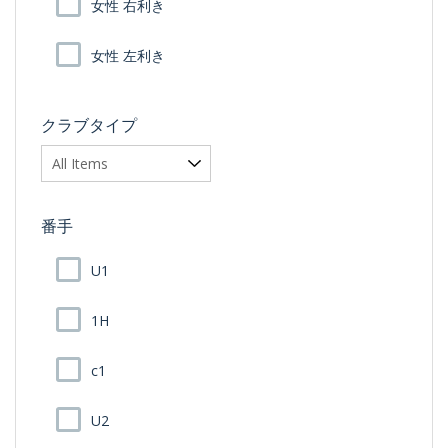
女性 右利き
女性 左利き
クラブタイプ
番手
U1
1H
c1
U2