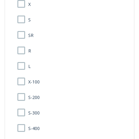
X
S
SR
R
L
X-100
S-200
S-300
S-400