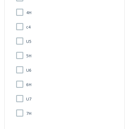
4H
c4
U5
5H
U6
6H
U7
7H