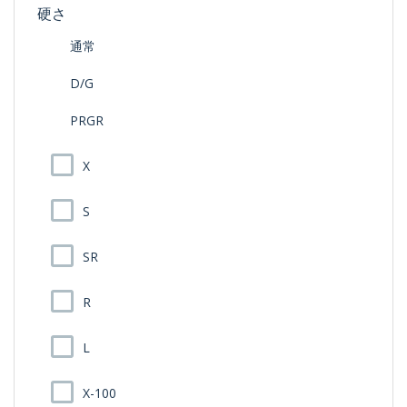
硬さ
通常
D/G
PRGR
X
S
SR
R
L
X-100