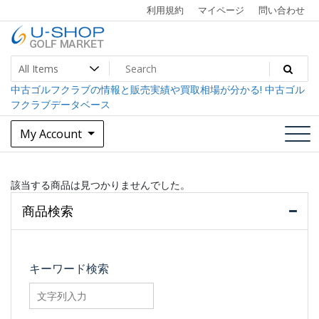
Skip
利用規約
マイページ
問い合わせ
to
content
中古ゴルフクラブ最大級！U-SHOPゴルフマーケット
U-SHOP Golf Market dev
中古ゴルフクラブの情報と販売実績や買取相場が分かる! 中古ゴル
フクラブデータベース
My Account
該当する商品は見つかりませんでした。
商品検索
キーワード検索
searchfilter_pro