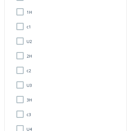
1H
c1
U2
2H
c2
U3
3H
c3
U4