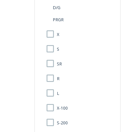
D/G
PRGR
X
S
SR
R
L
X-100
S-200