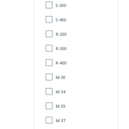
S-300
S-400
R-200
R-300
R-400
M-30
M-34
M-35
M-37