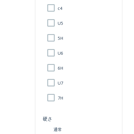
c4
U5
5H
U6
6H
U7
7H
硬さ
通常