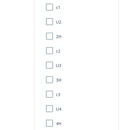
c1
U2
2H
c2
U3
3H
c3
U4
4H