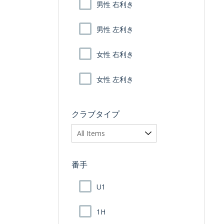
男性 右利き
男性 左利き
女性 右利き
女性 左利き
クラブタイプ
番手
U1
1H