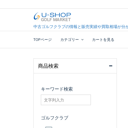
Skip
to
content
中古ゴルフクラブ最大級！U-SHOPゴルフマーケッ
U-SHOP Golf Market d
中古ゴルフクラブの情報と販売実績や買取相場が分か
TOPページ
カテゴリー
カートを見る
商品検索
キーワード検索
searchfilter_pro
ゴルフクラブ