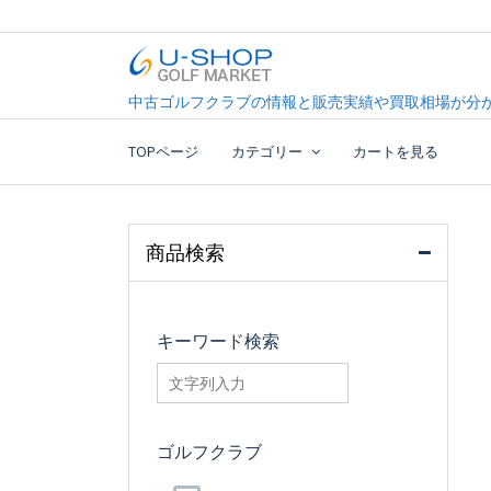
Skip
to
content
中古ゴルフクラブ最大級！U-SHOPゴルフマーケッ
U-SHOP Golf Market d
中古ゴルフクラブの情報と販売実績や買取相場が分か
TOPページ
カテゴリー
カートを見る
商品検索
キーワード検索
searchfilter_pro
ゴルフクラブ