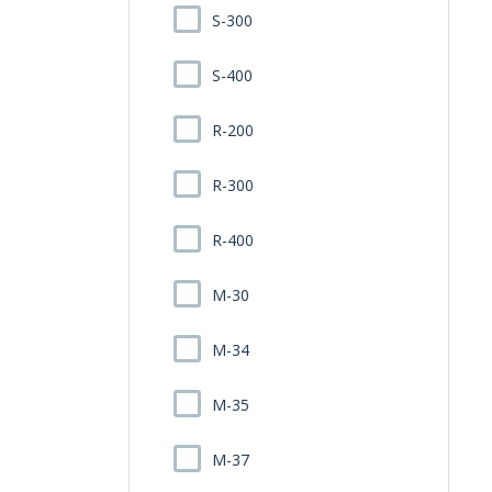
S-300
S-400
R-200
R-300
R-400
M-30
M-34
M-35
M-37