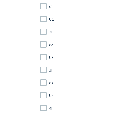
c1
U2
2H
c2
U3
3H
c3
U4
4H