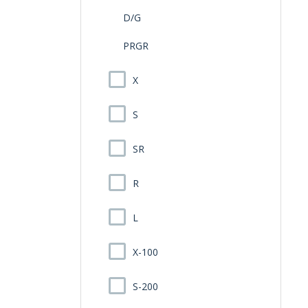
D/G
PRGR
X
S
SR
R
L
X-100
S-200