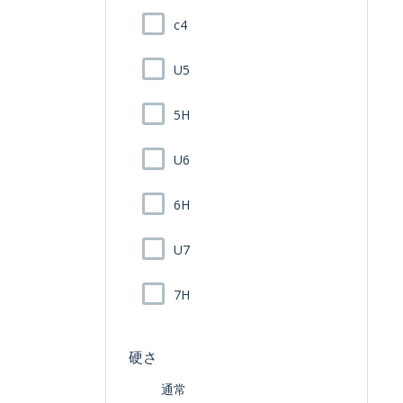
c4
U5
5H
U6
6H
U7
7H
硬さ
通常