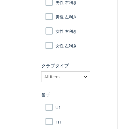
男性 右利き
男性 左利き
女性 右利き
女性 左利き
クラブタイプ
番手
U1
1H