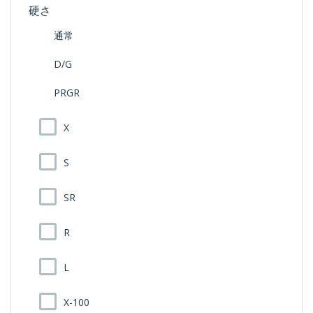
硬さ
通常
D/G
PRGR
X
S
SR
R
L
X-100