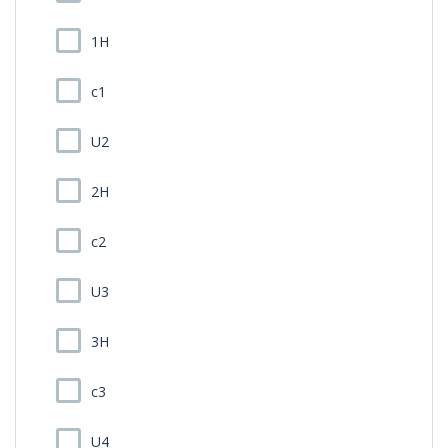
1H
c1
U2
2H
c2
U3
3H
c3
U4