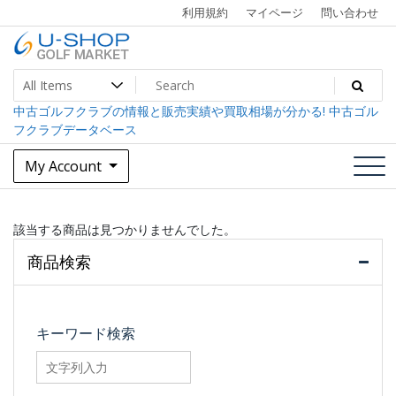
Skip
利用規約
マイページ
問い合わせ
to
content
中古ゴルフクラブ最大級！U-SHOPゴルフマーケット
U-SHOP Golf Market dev
中古ゴルフクラブの情報と販売実績や買取相場が分かる! 中古ゴル
フクラブデータベース
My Account
該当する商品は見つかりませんでした。
商品検索
キーワード検索
searchfilter_pro