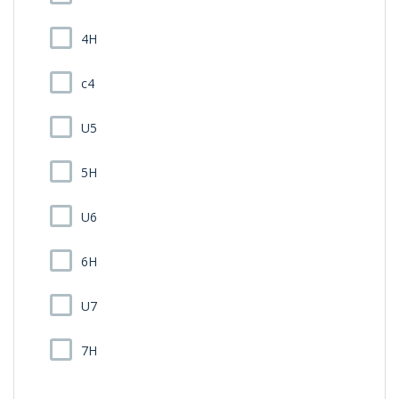
4H
c4
U5
5H
U6
6H
U7
7H