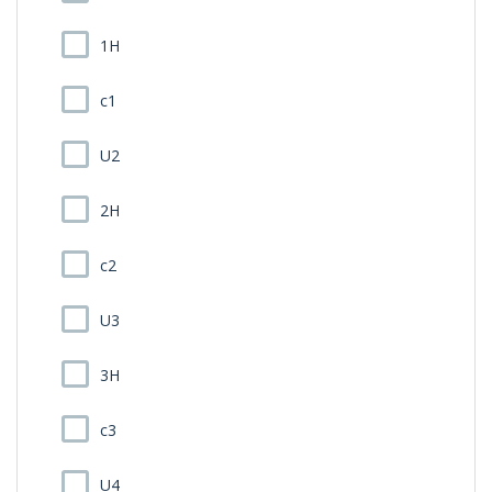
1H
c1
U2
2H
c2
U3
3H
c3
U4