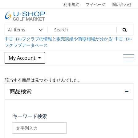
Skip
利用規約
マイページ
問い合わせ
to
content
中古ゴルフクラブ最大級！U-SHOPゴルフマーケット
U-SHOP Golf Market dev
中古ゴルフクラブの情報と販売実績や買取相場が分かる! 中古ゴル
フクラブデータベース
My Account
該当する商品は見つかりませんでした。
商品検索
キーワード検索
searchfilter_pro