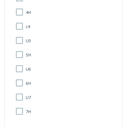
4H
c4
U5
5H
U6
6H
U7
7H