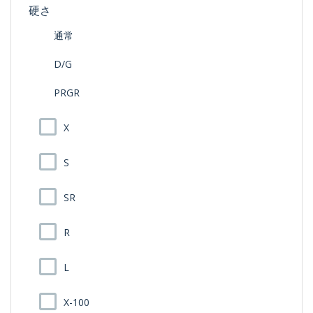
硬さ
通常
D/G
PRGR
X
S
SR
R
L
X-100