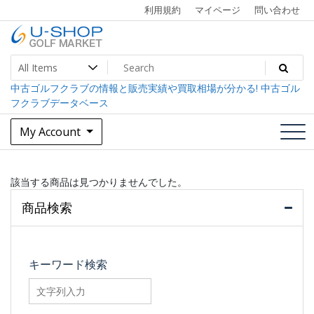
Skip
利用規約
マイページ
問い合わせ
to
content
中古ゴルフクラブ最大級！U-SHOPゴルフマーケット
U-SHOP Golf Market dev
中古ゴルフクラブの情報と販売実績や買取相場が分かる! 中古ゴル
フクラブデータベース
My Account
該当する商品は見つかりませんでした。
商品検索
キーワード検索
searchfilter_pro