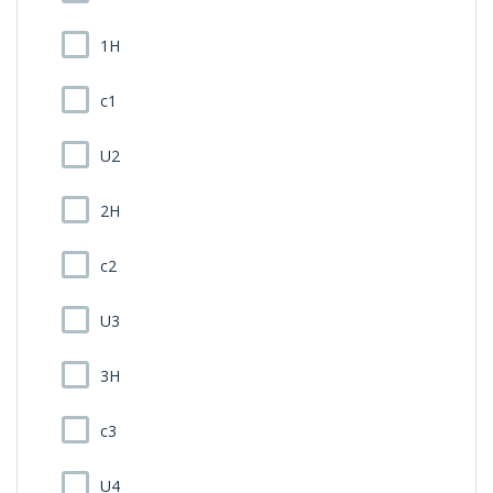
1H
c1
U2
2H
c2
U3
3H
c3
U4