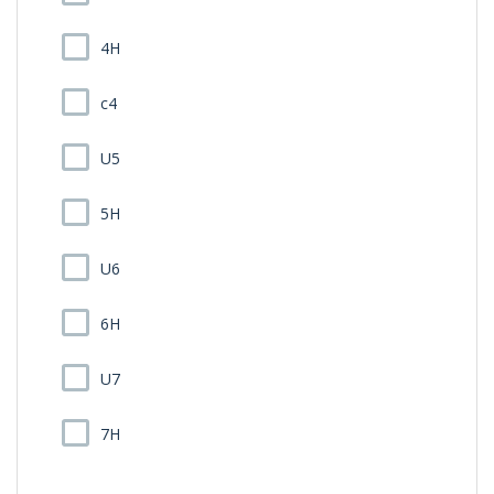
4H
c4
U5
5H
U6
6H
U7
7H