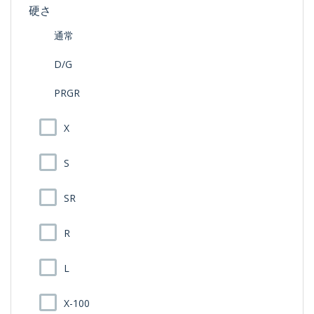
硬さ
通常
D/G
PRGR
X
S
SR
R
L
X-100