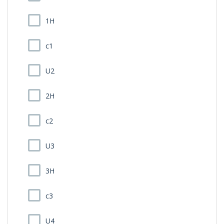
1H
c1
U2
2H
c2
U3
3H
c3
U4