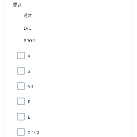
硬さ
通常
D/G
PRGR
X
S
SR
R
L
X-100