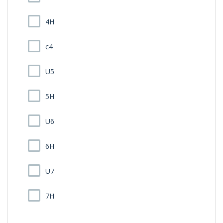
4H
c4
U5
5H
U6
6H
U7
7H