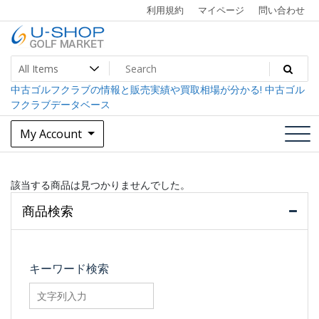
Skip
利用規約
マイページ
問い合わせ
to
content
中古ゴルフクラブ最大級！U-SHOPゴルフマーケット
U-SHOP Golf Market dev
中古ゴルフクラブの情報と販売実績や買取相場が分かる! 中古ゴル
フクラブデータベース
My Account
該当する商品は見つかりませんでした。
商品検索
キーワード検索
searchfilter_pro