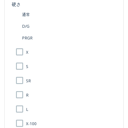
硬さ
通常
D/G
PRGR
X
S
SR
R
L
X-100