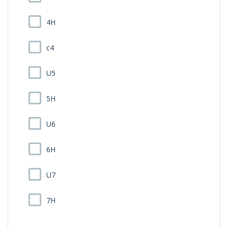
4H
c4
U5
5H
U6
6H
U7
7H