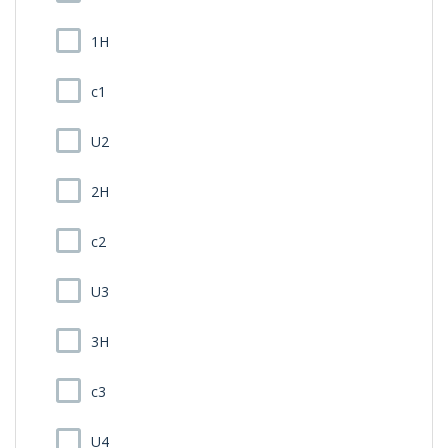
1H
c1
U2
2H
c2
U3
3H
c3
U4