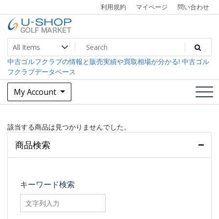
Skip
利用規約
マイページ
問い合わせ
to
content
中古ゴルフクラブ最大級！U-SHOPゴルフマーケット
U-SHOP Golf Market dev
中古ゴルフクラブの情報と販売実績や買取相場が分かる! 中古ゴル
フクラブデータベース
My Account
該当する商品は見つかりませんでした。
商品検索
キーワード検索
searchfilter_pro