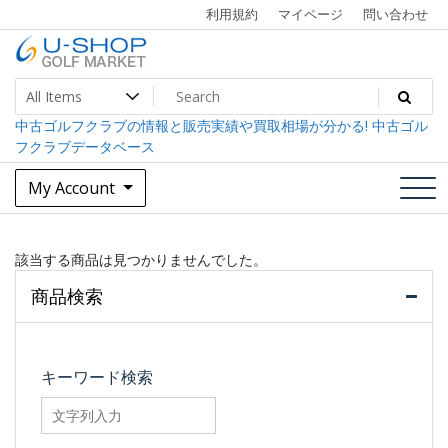
Skip
利用規約
マイページ
問い合わせ
to
content
中古ゴルフクラブ最大級！U-SHOPゴルフマーケット
U-SHOP Golf Market dev
中古ゴルフクラブの情報と販売実績や買取相場が分かる! 中古ゴル
フクラブデータベース
My Account
該当する商品は見つかりませんでした。
商品検索
キーワード検索
searchfilter_pro