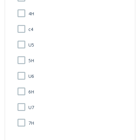
4H
c4
U5
5H
U6
6H
U7
7H