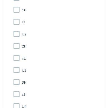
1H
c1
U2
2H
c2
U3
3H
c3
U4