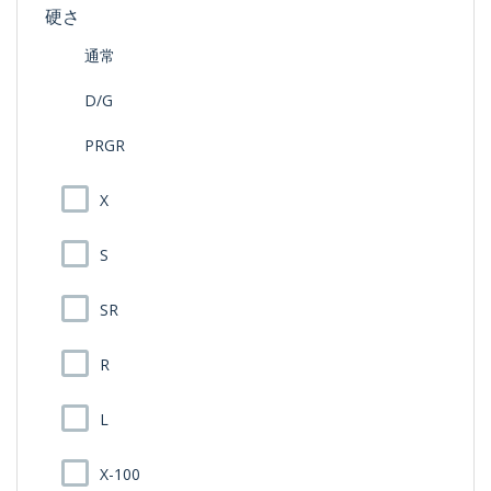
硬さ
通常
D/G
PRGR
X
S
SR
R
L
X-100